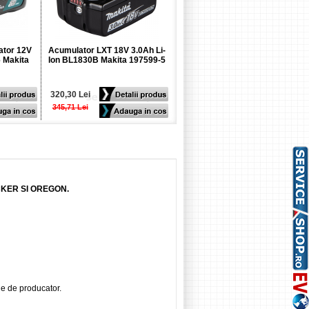
ator 12V
Acumulator LXT 18V 3.0Ah Li-
Acumulator 18V 5.0Ah Li-Ion
6 Makita
Ion BL1830B Makita 197599-5
RX DeWalt DCB184
320,30 Lei
457,57 Lei
345,71 Lei
482,98 Lei
CKER SI OREGON.
ie de producator.