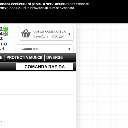
naliza continutul si pentru a servi anunturi directionate.
tocheze cookie-uri in browser-ul dumneavoastra.
COŞ DE CUMPĂRĂTURI
0 produs(e) - 0,00 Lei
Contul meu
CE
PROTECTIA MUNCII
DIVERSE
COMANDA RAPIDA
ce