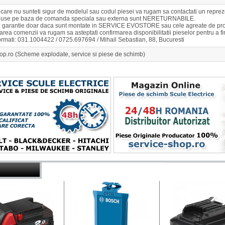
n care nu sunteti sigur de modelul sau codul piesei va rugam sa contactati un r
duse pe baza de comanda speciala sau externa sunt NERETURNABILE.
u garantie doar daca sunt montate in SERVICE EVOSTORE sau cele agreate de pro
rea comenzii va rugam sa asteptati confirmarea disponibilitatii pieselor pentru a 
ormati: 031.1004422 / 0725.697694 / Mihail Sebastian, 88, Bucuresti
op.ro (Scheme explodate, service si piese de schimb)