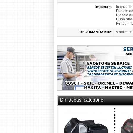
Important
In cazul i
Piesele a
Piesele a
Dupa plasa
Pentru inf
RECOMANDAM =>
service-sh
Din aceasi categorie