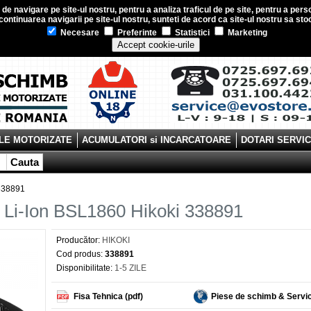
e navigare pe site-ul nostru, pentru a analiza traficul de pe site, pentru a perso
ontinuarea navigarii pe site-ul nostru, sunteti de acord ca site-ul nostru sa s
Necesare
Preferinte
Statistici
Marketing
Accept cookie-urile
LE MOTORIZATE
ACUMULATORI si INCARCATOARE
DOTARI SERVI
Cauta
 338891
 Li-Ion BSL1860 Hikoki 338891
Producător:
HIKOKI
Cod produs:
338891
Disponibilitate:
1-5 ZILE
Fisa Tehnica (pdf)
Piese de schimb & Servi