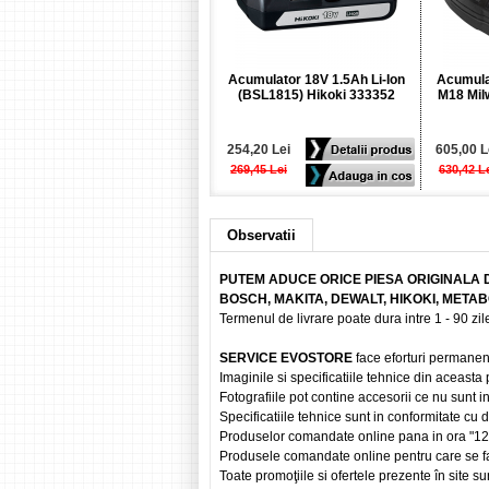
Acumulator 18V 1.5Ah Li-Ion
Acumulat
(BSL1815) Hikoki 333352
M18 Mil
254,20 Lei
605,00 L
269,45 Lei
630,42 L
Observatii
PUTEM ADUCE ORICE PIESA ORIGINALA 
BOSCH, MAKITA, DEWALT, HIKOKI, META
Termenul de livrare poate dura intre 1 - 90 zile
SERVICE EVOSTORE
face eforturi permanen
Imaginile si specificatiile tehnice din aceasta
Fotografiile pot contine accesorii ce nu sunt i
Specificatiile tehnice sunt in conformitate cu
Produselor comandate online pana in ora "12" vo
Produsele comandate online pentru care se fac
Toate promoţiile si ofertele prezente în site sun