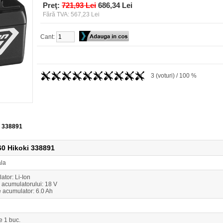
Preţ:
721,93 Lei
686,34 Lei
Fără TVA: 567,23 Lei
Cant:
3 (voturi) / 100 %
i 338891
60 Hikoki 338891
ala
ator: Li-Ion
 acumulatorului: 18 V
 acumulator: 6.0 Ah
e 1 buc.