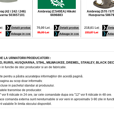
aj (42 / 242 / 246)
Ambreiaj (CS40EA) Hikoki
Ambreiaj (570 / 575
varna 503657101
6696883
Husqvarna 5867
ei
70,00 Lei
218,61 Lei
ei
85,00 Lei
233,87 Lei
DE LA URMATORII PRODUCATORI :
BO, RURIS, HUSQVARNA, STIHL, MILWAUKEE, DREMEL, STANLEY, BLACK DE
 in functie de stoc producator si an de fabricatie.
te pentru a păstra acurateţea informaţiilor din acestă pagină.
 pagina au scop doar informativ.
ncluse in pachetul standar al produsului.
 datele transmise de producator.
r fi ridicate in 24 ore, iar cele comandate dupa ora "12" vor fi ridicate in 48 ore.
e comanda externa sunt nereturnabile si vor veni in aproximativ 3-90 zile in funct
t valabile în limita stocului disponibil.