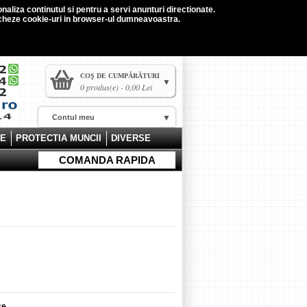
naliza continutul si pentru a servi anunturi directionate.
tocheze cookie-uri in browser-ul dumneavoastra.
COŞ DE CUMPĂRĂTURI
0 produs(e) - 0,00 Lei
Contul meu
CE
PROTECTIA MUNCII
DIVERSE
COMANDA RAPIDA
ce