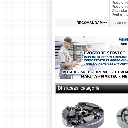
Piesele a
Piesele a
Dupa plasa
Pentru inf
RECOMANDAM =>
service-sh
Din aceasi categorie