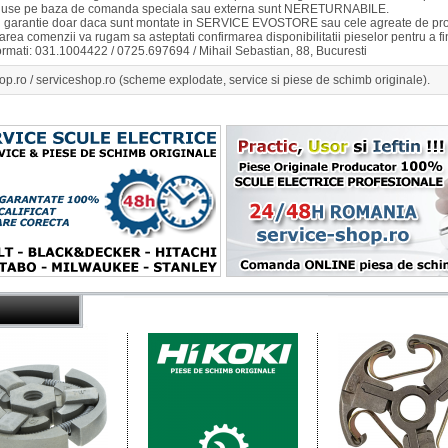
duse pe baza de comanda speciala sau externa sunt NERETURNABILE.
u garantie doar daca sunt montate in SERVICE EVOSTORE sau cele agreate de pro
rea comenzii va rugam sa asteptati confirmarea disponibilitatii pieselor pentru a 
ormati: 031.1004422 / 0725.697694 / Mihail Sebastian, 88, Bucuresti
op.ro / serviceshop.ro (scheme explodate, service si piese de schimb originale).