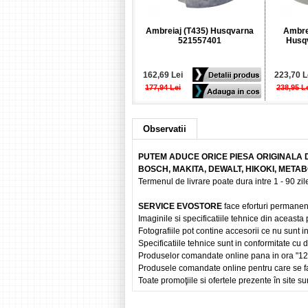
Ambreiaj (T435) Husqvarna
Ambrei
521557401
Husq
162,69 Lei
223,70 L
177,94 Lei
238,95 L
Observatii
PUTEM ADUCE ORICE PIESA ORIGINALA 
BOSCH, MAKITA, DEWALT, HIKOKI, META
Termenul de livrare poate dura intre 1 - 90 zile
SERVICE EVOSTORE
face eforturi permanen
Imaginile si specificatiile tehnice din aceasta
Fotografiile pot contine accesorii ce nu sunt i
Specificatiile tehnice sunt in conformitate cu
Produselor comandate online pana in ora "12" vo
Produsele comandate online pentru care se fac
Toate promoţiile si ofertele prezente în site sun