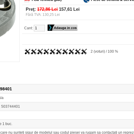
Preţ:
172,86 Lei
157,61 Lei
Fără TVA: 130,25 Lei
Cant:
2 (voturi) / 100 %
798401
ala
: 503744401
e 1 buc.
n care nu sunteti sigur de modelul sau codul piesei va rugam sa contactati un r