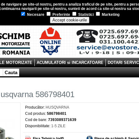
e navigare pe site-ul nostru, pentru a analiza traficul de pe site, pentru a perso
ontinuarea navigarii pe site-ul nostru, sunteti de acord ca site-ul nostru sa s
Necesare
Preferinte
Statistici
Marketing
Accept cookie-urile
LE MOTORIZATE
ACUMULATORI si INCARCATOARE
DOTARI SERVI
Cauta
 Husqvarna 586798401
Producător:
HUSQVARNA
Cod produs:
586798401
Cod de bare:
7393089371639
Disponibilitate:
1-5 ZILE
Fisa Tehnica (pdf)
Piese de schimb & Servi