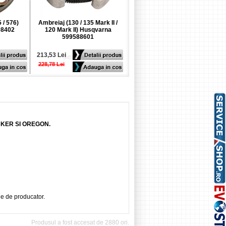
 / 576)
Ambreiaj (130 / 135 Mark II /
Ambreiaj (CS50S) Husqvarna
98402
120 Mark II) Husqvarna
579551001
599588601
213,53 Lei
162,69 Lei
228,78 Lei
177,94 Lei
CKER SI OREGON.
ie de producator.
Produsul a fost accesat de 2880 ori.