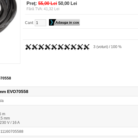
Preţ:
55,00 Lei
50,00 Lei
Fără TVA: 41,32 Lei
Cant:
3 (voturi) / 100 %
O70558
5mm EVO70558
ala
5 m
1.5 mm
230 V / 16 A
011160705588