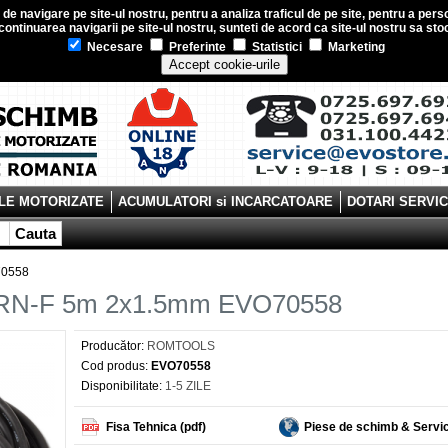
e navigare pe site-ul nostru, pentru a analiza traficul de pe site, pentru a perso
ontinuarea navigarii pe site-ul nostru, sunteti de acord ca site-ul nostru sa s
Necesare
Preferinte
Statistici
Marketing
Accept cookie-urile
LE MOTORIZATE
ACUMULATORI si INCARCATOARE
DOTARI SERVI
Cauta
70558
07RN-F 5m 2x1.5mm EVO70558
Producător:
ROMTOOLS
Cod produs:
EVO70558
Disponibilitate:
1-5 ZILE
Fisa Tehnica (pdf)
Piese de schimb & Servi