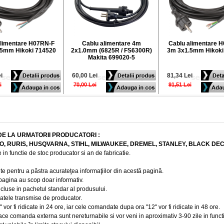
alimentare H07RN-F
Cablu alimentare 4m
Cablu alimentare 
5mm Hikoki 714520
2x1.0mm (6825R / FS6300R)
3m 3x1.5mm Hikoki
Makita 699020-5
i
60,00 Lei
81,34 Lei
i
70,00 Lei
91,51 Lei
DE LA URMATORII PRODUCATORI :
BO, RURIS, HUSQVARNA, STIHL, MILWAUKEE, DREMEL, STANLEY, BLACK DE
 in functie de stoc producator si an de fabricatie.
te pentru a păstra acurateţea informaţiilor din acestă pagină.
 pagina au scop doar informativ.
ncluse in pachetul standar al produsului.
 datele transmise de producator.
r fi ridicate in 24 ore, iar cele comandate dupa ora "12" vor fi ridicate in 48 ore.
e comanda externa sunt nereturnabile si vor veni in aproximativ 3-90 zile in funct