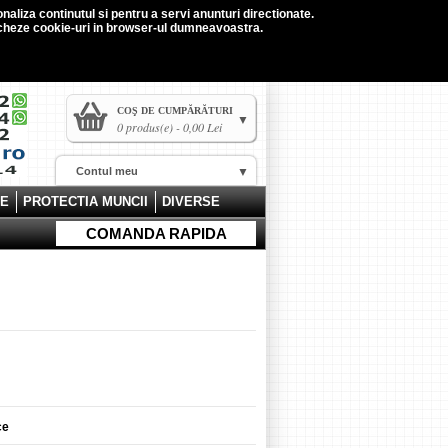
naliza continutul si pentru a servi anunturi directionate.
tocheze cookie-uri in browser-ul dumneavoastra.
COŞ DE CUMPĂRĂTURI
0 produs(e) - 0,00 Lei
Contul meu
CE
PROTECTIA MUNCII
DIVERSE
COMANDA RAPIDA
ce