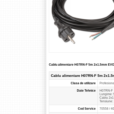
Cablu alimentare H07RN-F 5m 2x1.5mm EV
Cablu alimentare H07RN-F 5m 2x1.
Clasa de utilizare
Profesion
Date Tehnice
H07RN-F
Lungime: 
Cablu 2x
Tensiune: 
Cod Service
70558 / 4