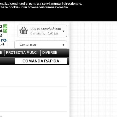
naliza continutul si pentru a servi anunturi directionate.
tocheze cookie-uri in browser-ul dumneavoastra.
COŞ DE CUMPĂRĂTURI
0 produs(e) - 0,00 Lei
Contul meu
CE
PROTECTIA MUNCII
DIVERSE
COMANDA RAPIDA
ce