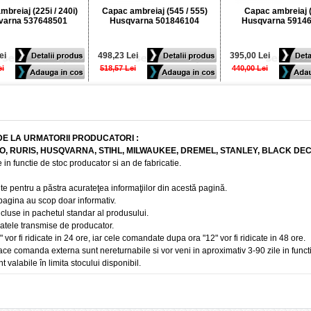
breiaj (225i / 240i)
Capac ambreiaj (545 / 555)
Capac ambreiaj 
varna 537648501
Husqvarna 501846104
Husqvarna 5914
ei
498,23 Lei
395,00 Lei
ei
518,57 Lei
440,00 Lei
DE LA URMATORII PRODUCATORI :
BO, RURIS, HUSQVARNA, STIHL, MILWAUKEE, DREMEL, STANLEY, BLACK DE
 in functie de stoc producator si an de fabricatie.
te pentru a păstra acurateţea informaţiilor din acestă pagină.
 pagina au scop doar informativ.
ncluse in pachetul standar al produsului.
 datele transmise de producator.
r fi ridicate in 24 ore, iar cele comandate dupa ora "12" vor fi ridicate in 48 ore.
e comanda externa sunt nereturnabile si vor veni in aproximativ 3-90 zile in funct
t valabile în limita stocului disponibil.