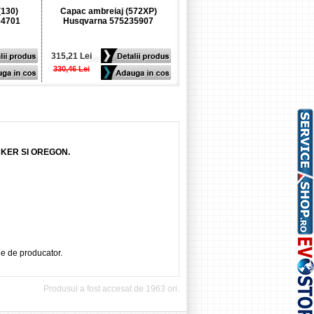
(130)
Capac ambreiaj (572XP)
Carcasa cu intinzator lant
64701
Husqvarna 575235907
(135 / 435) Husqvarna
501388203
315,21 Lei
340,63 Lei
330,46 Lei
355,88 Lei
CKER SI OREGON.
ie de producator.
Produsul a fost accesat de 1963 ori.