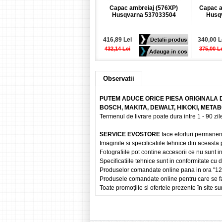
Capac ambreiaj (576XP)
Capac am
Husqvarna 537033504
Husq
416,89 Lei
340,00 L
432,14 Lei
375,00 L
Observatii
PUTEM ADUCE ORICE PIESA ORIGINALA 
BOSCH, MAKITA, DEWALT, HIKOKI, META
Termenul de livrare poate dura intre 1 - 90 zile
SERVICE EVOSTORE
face eforturi permanen
Imaginile si specificatiile tehnice din aceasta
Fotografiile pot contine accesorii ce nu sunt i
Specificatiile tehnice sunt in conformitate cu
Produselor comandate online pana in ora "12" vo
Produsele comandate online pentru care se fac
Toate promoţiile si ofertele prezente în site sun