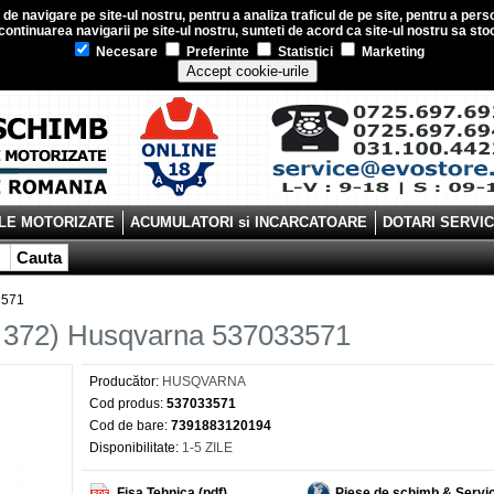
e navigare pe site-ul nostru, pentru a analiza traficul de pe site, pentru a perso
ontinuarea navigarii pe site-ul nostru, sunteti de acord ca site-ul nostru sa s
Necesare
Preferinte
Statistici
Marketing
Accept cookie-urile
LE MOTORIZATE
ACUMULATORI si INCARCATOARE
DOTARI SERVI
Cauta
3571
/ 372) Husqvarna 537033571
Producător:
HUSQVARNA
Cod produs:
537033571
Cod de bare:
7391883120194
Disponibilitate:
1-5 ZILE
Fisa Tehnica (pdf)
Piese de schimb & Servi