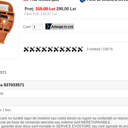
Preţ:
315,00 Lei
290,00 Lei
Fără TVA: 239,67 Lei
Cant:
3 (voturi) / 100 %
3571
na 537033571
ala
e 1 buc.
n care nu sunteti sigur de modelul sau codul piesei va rugam sa contactati un r
duse pe baza de comanda speciala sau externa sunt NERETURNABILE.
u garantie doar daca sunt montate in SERVICE EVOSTORE sau cele agreate de pro