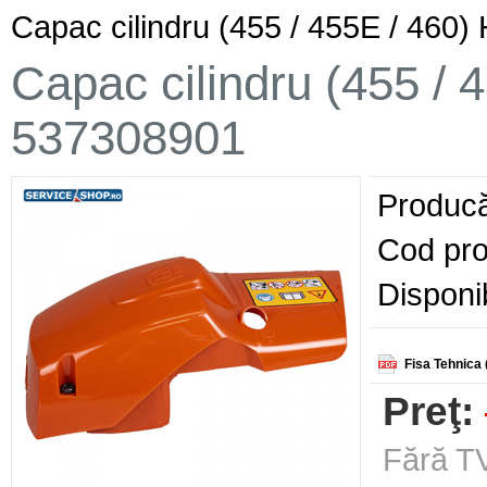
Capac cilindru (455 / 455E / 460
Capac cilindru (455 /
537308901
Producă
Cod pro
Disponib
Fisa Tehnica 
Preţ:
Fără TV