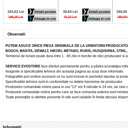
183,02 Lei
38,64 Lei
160,00 
198,28 Lei
43,22 Lei
185,00 
Observatii
PUTEM ADUCE ORICE PIESA ORIGINALA DE LA URMATORII PRODUCATOR
BOSCH, MAKITA, DEWALT, HIKOKI, METABO, RURIS, HUSQVARNA, STIHL
Termenul de livrare poate dura intre 1 - 90 zile in functie de stoc producator si a
SERVICE EVOSTORE
face eforturi permanente pentru a păstra acurateţea info
Imaginile si specificatiile tehnice din aceasta pagina au scop doar informativ.
Fotografiile pot contine accesorii ce nu sunt incluse in pachetul standar al prod
Specificatiile tehnice sunt in conformitate cu datele transmise de producator.
Produselor comandate online pana in ora "12" vor fi ridicate in 24 ore, iar cele 
Produsele comandate online pentru care se face comanda externa sunt nereturnab
Toate promoţiile si ofertele prezente în site sunt valabile în limita stocului dispon
Informaţii