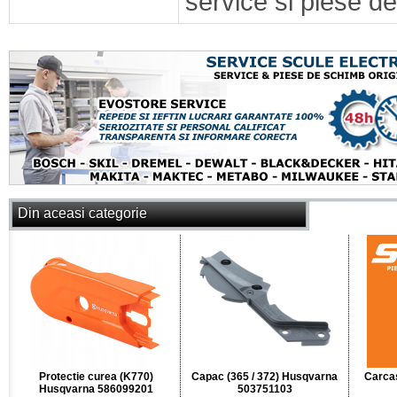
service si piese de
Din aceasi categorie
Protectie curea (K770)
Capac (365 / 372) Husqvarna
Carcas
Husqvarna 586099201
503751103