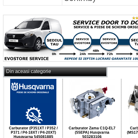
Din aceasi categorie
Carburator (P351XT / P352 /
Carburator Zama C1Q-EL7
Car
P371 / P4-18XT / P4-20XT)
(55EPA) Husqvarna
(MS17
Husqvarna 545081885
503283106