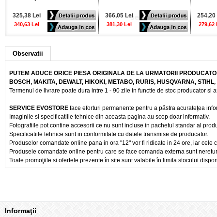
325,38 Lei
366,05 Lei
254,20 
340,63 Lei
381,30 Lei
279,62 
Observatii
PUTEM ADUCE ORICE PIESA ORIGINALA DE LA URMATORII PRODUCATOR
BOSCH, MAKITA, DEWALT, HIKOKI, METABO, RURIS, HUSQVARNA, STIHL
Termenul de livrare poate dura intre 1 - 90 zile in functie de stoc producator si a
SERVICE EVOSTORE
face eforturi permanente pentru a păstra acurateţea info
Imaginile si specificatiile tehnice din aceasta pagina au scop doar informativ.
Fotografiile pot contine accesorii ce nu sunt incluse in pachetul standar al prod
Specificatiile tehnice sunt in conformitate cu datele transmise de producator.
Produselor comandate online pana in ora "12" vor fi ridicate in 24 ore, iar cele 
Produsele comandate online pentru care se face comanda externa sunt nereturnab
Toate promoţiile si ofertele prezente în site sunt valabile în limita stocului dispon
Informaţii