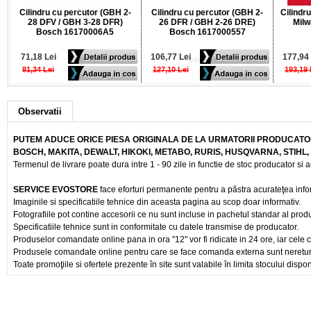
Cilindru cu percutor (GBH 2-
Cilindru cu percutor (GBH 2-
Cilindr
28 DFV / GBH 3-28 DFR)
26 DFR / GBH 2-26 DRE)
Mil
Bosch 16170006A5
Bosch 1617000557
71,18 Lei
106,77 Lei
177,94 
81,34 Lei
127,10 Lei
193,19 
Observatii
PUTEM ADUCE ORICE PIESA ORIGINALA DE LA URMATORII PRODUCATOR
BOSCH, MAKITA, DEWALT, HIKOKI, METABO, RURIS, HUSQVARNA, STIHL
Termenul de livrare poate dura intre 1 - 90 zile in functie de stoc producator si a
SERVICE EVOSTORE
face eforturi permanente pentru a păstra acurateţea info
Imaginile si specificatiile tehnice din aceasta pagina au scop doar informativ.
Fotografiile pot contine accesorii ce nu sunt incluse in pachetul standar al prod
Specificatiile tehnice sunt in conformitate cu datele transmise de producator.
Produselor comandate online pana in ora "12" vor fi ridicate in 24 ore, iar cele 
Produsele comandate online pentru care se face comanda externa sunt nereturnab
Toate promoţiile si ofertele prezente în site sunt valabile în limita stocului dispon