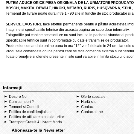
PUTEM ADUCE ORICE PIESA ORIGINALA DE LA URMATORII PRODUCATOR
BOSCH, MAKITA, DEWALT, HIKOKI, METABO, RURIS, HUSQVARNA, STIHL
Termenul de livrare poate dura intre 1 - 90 zile in functie de stoc producator si a
SERVICE EVOSTORE
face eforturi permanente pentru a păstra acurateţea info
Imaginile si specificatiile tehnice din aceasta pagina au scop doar informativ.
Fotografiile pot contine accesorii ce nu sunt incluse in pachetul standar al prod
Specificatiile tehnice sunt in conformitate cu datele transmise de producator.
Produselor comandate online pana in ora "12" vor fi ridicate in 24 ore, iar cele 
Produsele comandate online pentru care se face comanda externa sunt nereturnab
Toate promoţiile si ofertele prezente în site sunt valabile în limita stocului dispon
Informaţii
Despre Noi
Oferte speciale
Cum cumperi ?
Hartă site
Termeni si Conditii
Contact
Politica de confidențialitate
Contactati-ne
Politica de utilizare a cookie-urilor
Transport Gratuit & Livrare Marfa
Aboneaza-te la Newsletter