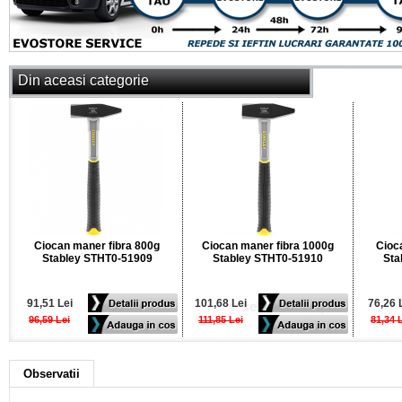
Din aceasi categorie
Ciocan maner fibra 800g
Ciocan maner fibra 1000g
Cioc
Stabley STHT0-51909
Stabley STHT0-51910
Sta
91,51 Lei
101,68 Lei
76,26 
96,59 Lei
111,85 Lei
81,34 
Observatii