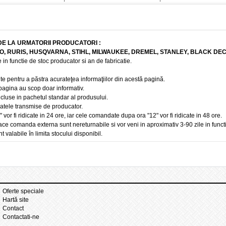
DE LA URMATORII PRODUCATORI :
BO, RURIS, HUSQVARNA, STIHL, MILWAUKEE, DREMEL, STANLEY, BLACK DE
 in functie de stoc producator si an de fabricatie.
te pentru a păstra acurateţea informaţiilor din acestă pagină.
 pagina au scop doar informativ.
ncluse in pachetul standar al produsului.
 datele transmise de producator.
r fi ridicate in 24 ore, iar cele comandate dupa ora "12" vor fi ridicate in 48 ore.
e comanda externa sunt nereturnabile si vor veni in aproximativ 3-90 zile in funct
t valabile în limita stocului disponibil.
Oferte speciale
Hartă site
Contact
Contactati-ne