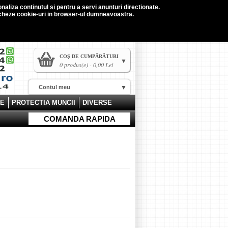
naliza continutul si pentru a servi anunturi directionate.
tocheze cookie-uri in browser-ul dumneavoastra.
COŞ DE CUMPĂRĂTURI
0 produs(e) - 0,00 Lei
Contul meu
CE
PROTECTIA MUNCII
DIVERSE
COMANDA RAPIDA