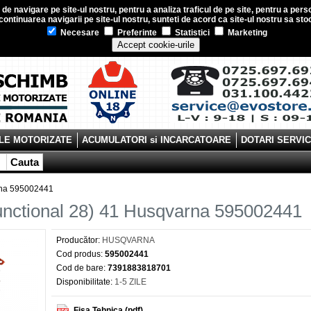
e navigare pe site-ul nostru, pentru a analiza traficul de pe site, pentru a perso
ontinuarea navigarii pe site-ul nostru, sunteti de acord ca site-ul nostru sa s
Necesare
Preferinte
Statistici
Marketing
Accept cookie-urile
LE MOTORIZATE
ACUMULATORI si INCARCATOARE
DOTARI SERVI
Cauta
arna 595002441
unctional 28) 41 Husqvarna 595002441
Producător:
HUSQVARNA
Cod produs:
595002441
Cod de bare:
7391883818701
Disponibilitate:
1-5 ZILE
Fisa Tehnica (pdf)