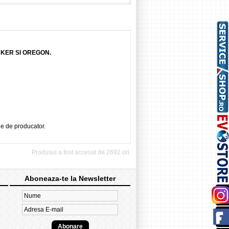
CKER SI OREGON.
ie de producator.
Produsul a fost accesat de 2692 ori.
Aboneaza-te la Newsletter