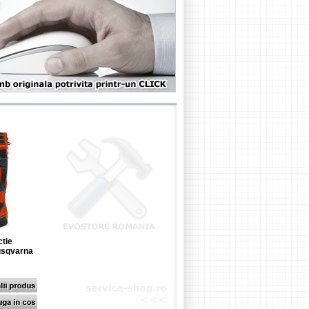
ctie
Husqvarna