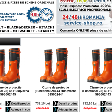
me de protectie
Cizme de protectie
Cizme de prote
nal 28) 45 Husqvarna
(Functional 28) 44 Husqvarna
(Functional 28) 43 
595002445
595002444
595002443
ei
732,10 Lei
732,10 Lei
ei
772,77 Lei
772,77 Lei