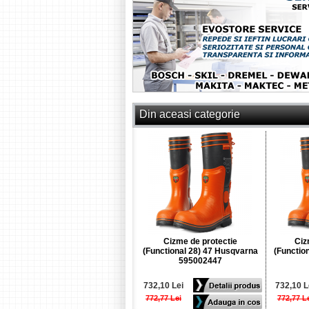
Din aceasi categorie
Cizme de protectie
Ciz
(Functional 28) 47 Husqvarna
(Functio
595002447
732,10 Lei
732,10 L
772,77 Lei
772,77 L