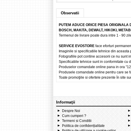
Observatii
PUTEM ADUCE ORICE PIESA ORIGINALA 
BOSCH, MAKITA, DEWALT, HIKOKI, META
Termenul de livrare poate dura intre 1 - 90 zile
SERVICE EVOSTORE
face eforturi permanen
Imaginile si specificatiile tehnice din aceasta
Fotografiile pot contine accesorii ce nu sunt i
Specificatiile tehnice sunt in conformitate cu
Produselor comandate online pana in ora "12" vo
Produsele comandate online pentru care se fac
Toate promoţiile si ofertele prezente în site sun
Informaţii
Despre Noi
Cum cumperi ?
Termeni si Conditii
Politica de confidențialitate
Politica de utilizare a cookie-urilor