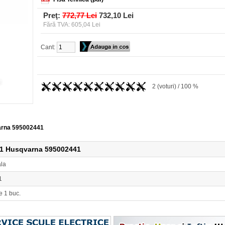
Preţ:
772,77 Lei
732,10 Lei
Fără TVA: 605,04 Lei
Cant:
2 (voturi) / 100 %
varna 595002441
 41 Husqvarna 595002441
ala
1
e 1 buc.