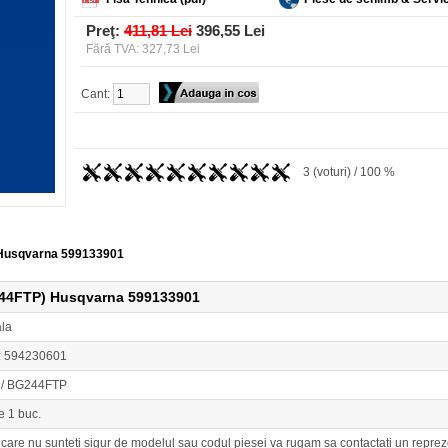
Preţ:
411,81 Lei
396,55 Lei
Fără TVA: 327,73 Lei
Cant:
3 (voturi) / 100 %
 Husqvarna 599133901
244FTP) Husqvarna 599133901
ala
: 594230601
/ BG244FTP
e 1 buc.
n care nu sunteti sigur de modelul sau codul piesei va rugam sa contactati un r