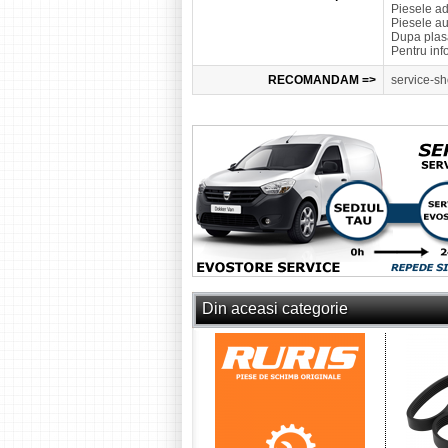
Piesele a
Piesele a
Dupa plasa
Pentru inf
RECOMANDAM =>
service-sh
Din aceasi categorie