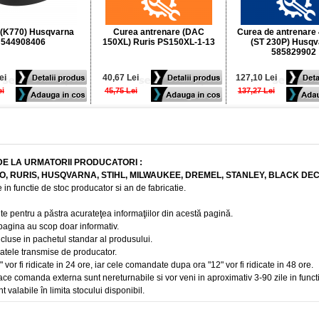
 (K770) Husqvarna
Curea antrenare (DAC
Curea de antrenare
544908406
150XL) Ruris PS150XL-1-13
(ST 230P) Husqv
585829902
ei
40,67 Lei
127,10 Lei
ei
45,75 Lei
137,27 Lei
DE LA URMATORII PRODUCATORI :
BO, RURIS, HUSQVARNA, STIHL, MILWAUKEE, DREMEL, STANLEY, BLACK DE
 in functie de stoc producator si an de fabricatie.
te pentru a păstra acurateţea informaţiilor din acestă pagină.
 pagina au scop doar informativ.
ncluse in pachetul standar al produsului.
 datele transmise de producator.
r fi ridicate in 24 ore, iar cele comandate dupa ora "12" vor fi ridicate in 48 ore.
e comanda externa sunt nereturnabile si vor veni in aproximativ 3-90 zile in funct
t valabile în limita stocului disponibil.