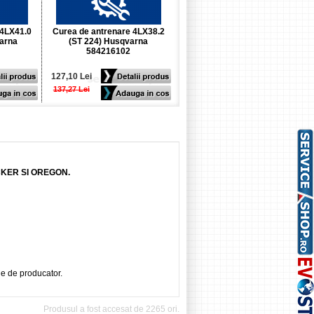
 4LX41.0
Curea de antrenare 4LX38.2
Curea de antrenare (LG504)
arna
(ST 224) Husqvarna
Husqvarna 594189102
584216102
127,10 Lei
122,02 Lei
137,27 Lei
132,18 Lei
CKER SI OREGON.
ie de producator.
Produsul a fost accesat de 2265 ori.