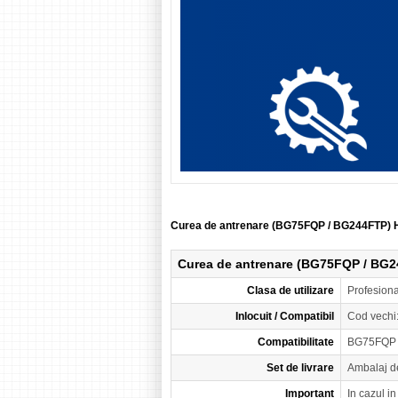
Curea de antrenare (BG75FQP / BG244FTP)
Curea de antrenare (BG75FQP / BG
Clasa de utilizare
Profesion
Inlocuit / Compatibil
Cod vechi
Compatibilitate
BG75FQP 
Set de livrare
Ambalaj d
Important
In cazul i