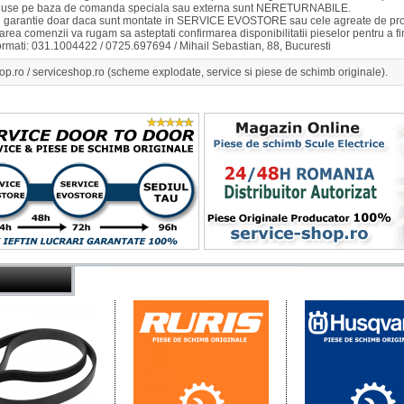
duse pe baza de comanda speciala sau externa sunt NERETURNABILE.
u garantie doar daca sunt montate in SERVICE EVOSTORE sau cele agreate de pro
rea comenzii va rugam sa asteptati confirmarea disponibilitatii pieselor pentru a 
ormati: 031.1004422 / 0725.697694 / Mihail Sebastian, 88, Bucuresti
op.ro / serviceshop.ro (scheme explodate, service si piese de schimb originale).