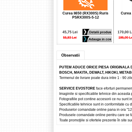
Curea li650 (RX300S) Ruris
Curea
PSRX300S-5-12
45,75 Lei
170,00 L
55,93 Lei
195,00 L
Observatii
PUTEM ADUCE ORICE PIESA ORIGINALA 
BOSCH, MAKITA, DEWALT, HIKOKI, META
Termenul de livrare poate dura intre 1 - 90 zile
SERVICE EVOSTORE
face eforturi permanen
Imaginile si specificatiile tehnice din aceasta
Fotografiile pot contine accesorii ce nu sunt i
Specificatiile tehnice sunt in conformitate cu
Produselor comandate online pana in ora "12" vo
Produsele comandate online pentru care se fac
Toate promoţiile si ofertele prezente în site sun