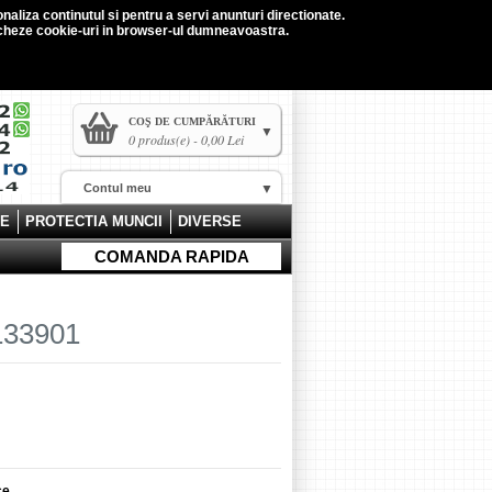
naliza continutul si pentru a servi anunturi directionate.
tocheze cookie-uri in browser-ul dumneavoastra.
COŞ DE CUMPĂRĂTURI
0 produs(e) - 0,00 Lei
Contul meu
CE
PROTECTIA MUNCII
DIVERSE
COMANDA RAPIDA
133901
ce