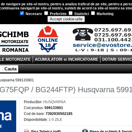
e navigare pe site-ul nostru, pentru a analiza traficul de pe site, pentru a perso
ontinuarea navigarii pe site-ul nostru, sunteti de acord ca site-ul nostru sa s
Necesare
Preferinte
Statistici
Marketing
Accept cookie-urile
LE MOTORIZATE
ACUMULATORI si INCARCATOARE
DOTARI SERVI
Cauta
Husqvarna 599133901
(BG75FQP / BG244FTP) Husqvarna 599
Producător:
HUSQVARNA
Cod produs:
599133901
Cod de bare:
7392930502185
Disponibilitate:
1-5 ZILE
Fisa Tehnica (pdf)
Piese de schimb & Servi