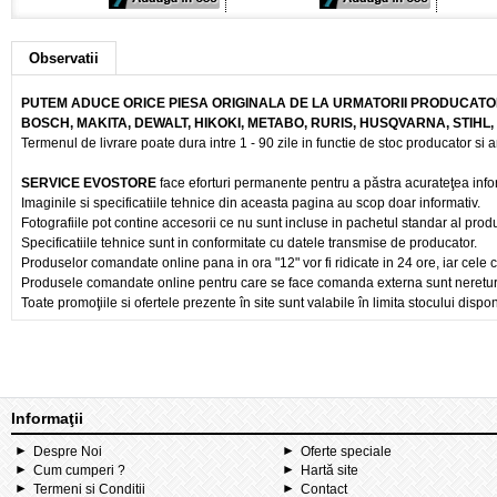
Observatii
PUTEM ADUCE ORICE PIESA ORIGINALA DE LA URMATORII PRODUCATOR
BOSCH, MAKITA, DEWALT, HIKOKI, METABO, RURIS, HUSQVARNA, STIHL
Termenul de livrare poate dura intre 1 - 90 zile in functie de stoc producator si a
SERVICE EVOSTORE
face eforturi permanente pentru a păstra acurateţea info
Imaginile si specificatiile tehnice din aceasta pagina au scop doar informativ.
Fotografiile pot contine accesorii ce nu sunt incluse in pachetul standar al prod
Specificatiile tehnice sunt in conformitate cu datele transmise de producator.
Produselor comandate online pana in ora "12" vor fi ridicate in 24 ore, iar cele 
Produsele comandate online pentru care se face comanda externa sunt nereturnab
Toate promoţiile si ofertele prezente în site sunt valabile în limita stocului dispon
Informaţii
Despre Noi
Oferte speciale
Cum cumperi ?
Hartă site
Termeni si Conditii
Contact