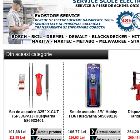
Din aceasi categorie
Set de ascutire .325" X-CUT
Set de ascutire 3/8" Hobby
Dispoz
(SP33G/P33) Husqvarna
H36 Husqvarna 505698138
lant
586933401
101,68 Lei
106,77 Lei
254,20 
111,85 Lei
116,93 Lei
269,45 