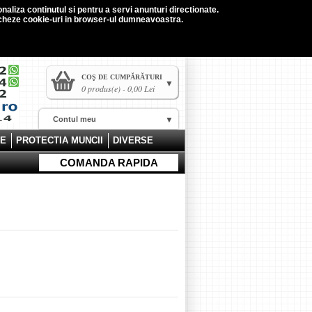
naliza continutul si pentru a servi anunturi directionate.
tocheze cookie-uri in browser-ul dumneavoastra.
COŞ DE CUMPĂRĂTURI
0 produs(e) - 0,00 Lei
Contul meu
CE
PROTECTIA MUNCII
DIVERSE
COMANDA RAPIDA