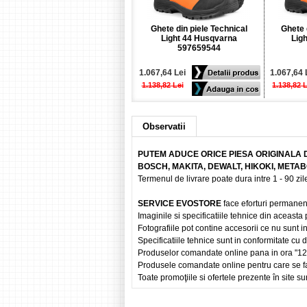
Ghete din piele Technical
Ghete 
Light 44 Husqvarna
Lig
597659544
1.067,64 Lei
1.067,64 
1.138,82 Lei
1.138,82 
Observatii
PUTEM ADUCE ORICE PIESA ORIGINALA 
BOSCH, MAKITA, DEWALT, HIKOKI, META
Termenul de livrare poate dura intre 1 - 90 zile
SERVICE EVOSTORE
face eforturi permanen
Imaginile si specificatiile tehnice din aceasta
Fotografiile pot contine accesorii ce nu sunt i
Specificatiile tehnice sunt in conformitate cu
Produselor comandate online pana in ora "12" vo
Produsele comandate online pentru care se fac
Toate promoţiile si ofertele prezente în site sun