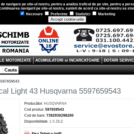
e navigare pe site-ul nostru, pentru a analiza traficul de pe site, pentru a perso
ontinuarea navigarii pe site-ul nostru, sunteti de acord ca site-ul nostru sa s
Necesare
Preferinte
Statistici
Marketing
Accept cookie-urile
LE MOTORIZATE
ACUMULATORI si INCARCATOARE
DOTARI SERVI
Cauta
a 5597659543
ical Light 43 Husqvarna 5597659543
Producător:
HUSQVARNA
Cod produs:
597659543
Cod de bare:
7392930298200
Disponibilitate:
1-5 ZILE
Fisa Tehnica (pdf)