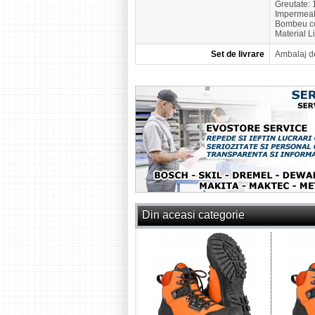
Greutate: 
Impermeab
Bombeu co
Material L
Set de livrare
Ambalaj d
Din aceasi categorie