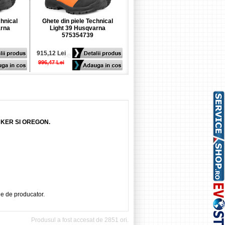
chnical
Ghete din piele Technical
Ghete din piele Technical
arna
Light 39 Husqvarna
Light 37 Husqvarna
575354739
575354737
915,12 Lei
915,12 Lei
996,47 Lei
996,47 Lei
CKER SI OREGON.
ie de producator.
Produsul a fost accesat de 2851 ori.