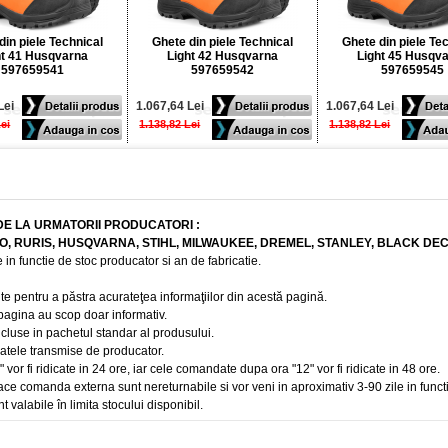
din piele Technical
Ghete din piele Technical
Ghete din piele Te
ht 41 Husqvarna
Light 42 Husqvarna
Light 45 Husqv
597659541
597659542
597659545
Lei
1.067,64 Lei
1.067,64 Lei
Lei
1.138,82 Lei
1.138,82 Lei
DE LA URMATORII PRODUCATORI :
BO, RURIS, HUSQVARNA, STIHL, MILWAUKEE, DREMEL, STANLEY, BLACK DE
 in functie de stoc producator si an de fabricatie.
te pentru a păstra acurateţea informaţiilor din acestă pagină.
 pagina au scop doar informativ.
ncluse in pachetul standar al produsului.
 datele transmise de producator.
r fi ridicate in 24 ore, iar cele comandate dupa ora "12" vor fi ridicate in 48 ore.
e comanda externa sunt nereturnabile si vor veni in aproximativ 3-90 zile in funct
t valabile în limita stocului disponibil.