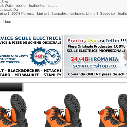
1,3 kg
il: Water repellent leather/membrane
mpozit: Da
ining 1: 100% Polyester, Lining 2: Sympatex membrane, Lining 3: Suede split leath
e 1 buc.