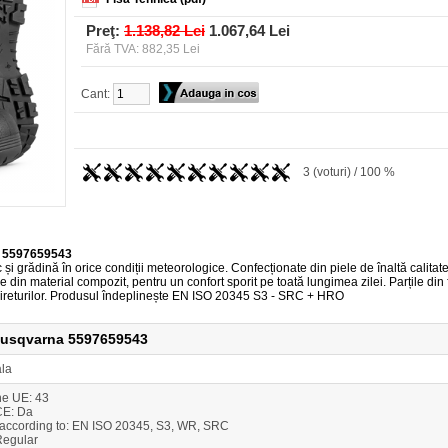
Preţ:
1.138,82 Lei
1.067,64 Lei
Fără TVA: 882,35 Lei
Cant:
3 (voturi) / 100 %
na 5597659543
rc și grădină în orice condiții meteorologice. Confecționate din piele de înaltă cal
 din material compozit, pentru un confort sporit pe toată lungimea zilei. Parțile din f
șireturilor. Produsul îndeplinește EN ISO 20345 S3 - SRC + HRO
 Husqvarna 5597659543
ala
e UE: 43
 CE: Da
according to: EN ISO 20345, S3, WR, SRC
 Regular