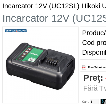
Incarcator 12V (UC12SL) Hikok
Incarcator 12V (UC1
Producă
Cod pro
Disponib
Fisa Tehnica 
Preţ:
Fără TV
Cant: