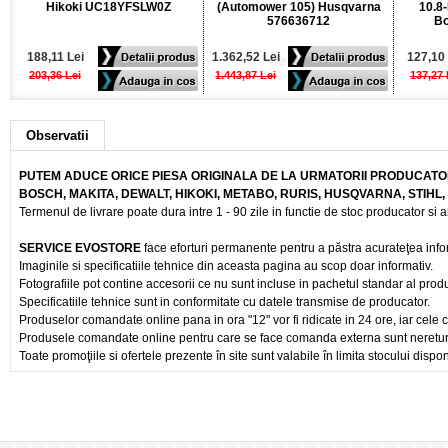
Hikoki UC18YFSLW0Z
(Automower 105) Husqvarna
10.8-
576636712
Bo
188,11 Lei
1.362,52 Lei
127,10 
203,36 Lei
1.443,87 Lei
137,27 
Observatii
PUTEM ADUCE ORICE PIESA ORIGINALA DE LA URMATORII PRODUCATOR
BOSCH, MAKITA, DEWALT, HIKOKI, METABO, RURIS, HUSQVARNA, STIHL
Termenul de livrare poate dura intre 1 - 90 zile in functie de stoc producator si a
SERVICE EVOSTORE
face eforturi permanente pentru a păstra acurateţea info
Imaginile si specificatiile tehnice din aceasta pagina au scop doar informativ.
Fotografiile pot contine accesorii ce nu sunt incluse in pachetul standar al prod
Specificatiile tehnice sunt in conformitate cu datele transmise de producator.
Produselor comandate online pana in ora "12" vor fi ridicate in 24 ore, iar cele 
Produsele comandate online pentru care se face comanda externa sunt nereturnab
Toate promoţiile si ofertele prezente în site sunt valabile în limita stocului dispon