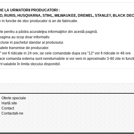
DE LA URMATORII PRODUCATORI :
BO, RURIS, HUSQVARNA, STIHL, MILWAUKEE, DREMEL, STANLEY, BLACK DE
 in functie de stoc producator si an de fabricatie.
te pentru a păstra acurateţea informaţiilor din acestă pagină.
 pagina au scop doar informativ.
ncluse in pachetul standar al produsului.
 datele transmise de producator.
r fi ridicate in 24 ore, iar cele comandate dupa ora "12" vor fi ridicate in 48 ore.
e comanda externa sunt nereturnabile si vor veni in aproximativ 3-90 zile in funct
t valabile în limita stocului disponibil.
Oferte speciale
Hartă site
Contact
Contactati-ne