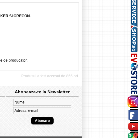
CKER SI OREGON.
ie de producator.
Produsul a fost accesat de 866 ori.
Aboneaza-te la Newsletter