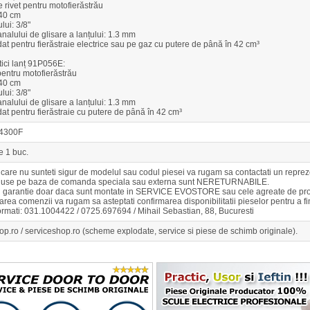
e rivet pentru motofierăstrău
40 cm
lui: 3/8"
nalului de glisare a lanțului: 1.3 mm
 pentru fierăstraie electrice sau pe gaz cu putere de până în 42 cm³
tici lanț 91P056E:
entru motofierăstrău
40 cm
lui: 3/8"
nalului de glisare a lanțului: 1.3 mm
 pentru fierăstraie cu putere de până în 42 cm³
A4300F
e 1 buc.
n care nu sunteti sigur de modelul sau codul piesei va rugam sa contactati un r
duse pe baza de comanda speciala sau externa sunt NERETURNABILE.
u garantie doar daca sunt montate in SERVICE EVOSTORE sau cele agreate de pro
rea comenzii va rugam sa asteptati confirmarea disponibilitatii pieselor pentru a 
ormati: 031.1004422 / 0725.697694 / Mihail Sebastian, 88, Bucuresti
op.ro / serviceshop.ro (scheme explodate, service si piese de schimb originale).