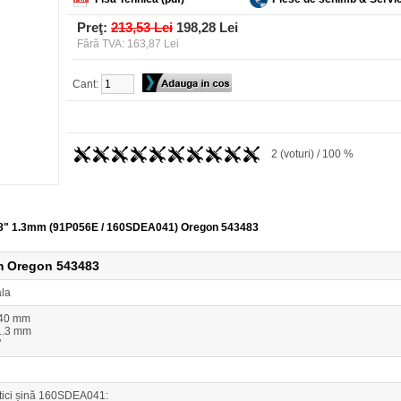
Preţ:
213,53 Lei
198,28 Lei
Fără TVA: 163,87 Lei
Cant:
2 (voturi) / 100 %
m 3/8" 1.3mm (91P056E / 160SDEA041) Oregon 543483
mm Oregon 543483
ala
 40 mm
1.3 mm
"
stici șină 160SDEA041: