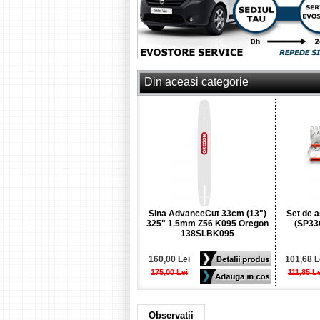
Din aceasi categorie
Sina AdvanceCut 33cm (13")
Set de 
325" 1.5mm Z56 K095 Oregon
(SP33
138SLBK095
160,00 Lei
101,68 L
175,00 Lei
111,85 Le
Observatii