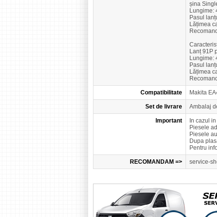
șina Singl
Lungime: 
Pasul lanțu
Lățimea ca
Recomandat
Caracteris
Lanț 91P p
Lungime: 
Pasul lanțu
Lățimea ca
Recomandat
Compatibilitate
Makita E
Set de livrare
Ambalaj d
Important
In cazul i
Piesele a
Piesele a
Dupa plasa
Pentru inf
RECOMANDAM =>
service-sh