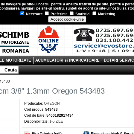
e navigare pe site-ul nostru, pentru a analiza traficul de pe site, pentru a perso
ontinuarea navigarii pe site-ul nostru, sunteti de acord ca site-ul nostru sa s
Necesare
Preferinte
Statistici
Marketing
Accept cookie-urile
LE MOTORIZATE
ACUMULATORI si INCARCATOARE
DOTARI SERVI
Cauta
543483
 40cm 3/8" 1.3mm Oregon 543483
Producător:
OREGON
Cod produs:
543483
Cod de bare:
5400182917434
Disponibilitate:
1-5 ZILE
Fisa Tehnica (pdf)
Piese de schimb & Servi