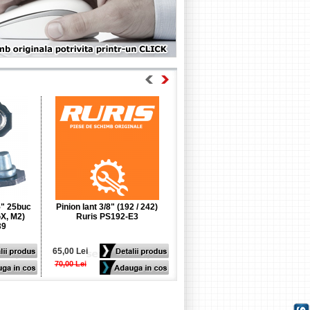
25" 25buc
Pinion lant 3/8" (192 / 242)
Carburator EL48 (560XP /
X, M2)
Ruris PS192-E3
562XP) Husqvarna
39
501463305
65,00 Lei
376,22 Lei
70,00 Lei
391,47 Lei