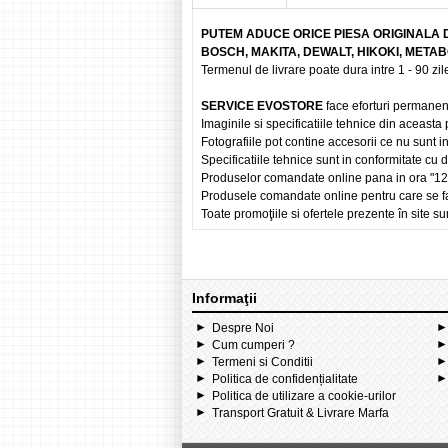
PUTEM ADUCE ORICE PIESA ORIGINALA 
BOSCH, MAKITA, DEWALT, HIKOKI, META
Termenul de livrare poate dura intre 1 - 90 zile
SERVICE EVOSTORE
face eforturi permanen
Imaginile si specificatiile tehnice din aceasta
Fotografiile pot contine accesorii ce nu sunt i
Specificatiile tehnice sunt in conformitate cu
Produselor comandate online pana in ora "12" vo
Produsele comandate online pentru care se fac
Toate promoţiile si ofertele prezente în site sun
Informaţii
Despre Noi
Cum cumperi ?
Termeni si Conditii
Politica de confidențialitate
Politica de utilizare a cookie-urilor
Transport Gratuit & Livrare Marfa