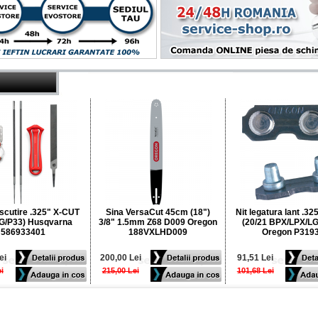
ascutire .325" X-CUT
Sina VersaCut 45cm (18")
Nit legatura lant .3
G/P33) Husqvarna
3/8" 1.5mm Z68 D009 Oregon
(20/21 BPX/LPX/LG
586933401
188VXLHD009
Oregon P319
ei
200,00 Lei
91,51 Lei
i
215,00 Lei
101,68 Lei