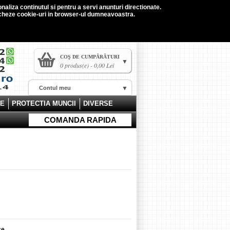
naliza continutul si pentru a servi anunturi directionate.
tocheze cookie-uri in browser-ul dumneavoastra.
COŞ DE CUMPĂRĂTURI
0 produs(e) - 0,00 Lei
Contul meu
CE
PROTECTIA MUNCII
DIVERSE
COMANDA RAPIDA
ce