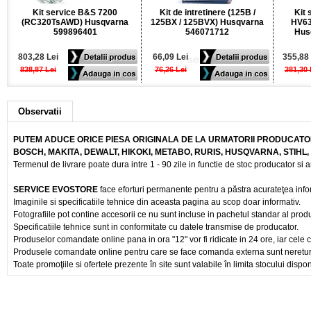
Kit service B&S 7200
Kit de intretinere (125B /
Kit 
(RC320TsAWD) Husqvarna
125BX / 125BVX) Husqvarna
HV63
599896401
546071712
Hus
803,28 Lei
66,09 Lei
355,88 
838,87 Lei
76,26 Lei
381,30 
Observatii
PUTEM ADUCE ORICE PIESA ORIGINALA DE LA URMATORII PRODUCATOR
BOSCH, MAKITA, DEWALT, HIKOKI, METABO, RURIS, HUSQVARNA, STIHL
Termenul de livrare poate dura intre 1 - 90 zile in functie de stoc producator si a
SERVICE EVOSTORE
face eforturi permanente pentru a păstra acurateţea info
Imaginile si specificatiile tehnice din aceasta pagina au scop doar informativ.
Fotografiile pot contine accesorii ce nu sunt incluse in pachetul standar al prod
Specificatiile tehnice sunt in conformitate cu datele transmise de producator.
Produselor comandate online pana in ora "12" vor fi ridicate in 24 ore, iar cele 
Produsele comandate online pentru care se face comanda externa sunt nereturnab
Toate promoţiile si ofertele prezente în site sunt valabile în limita stocului dispon