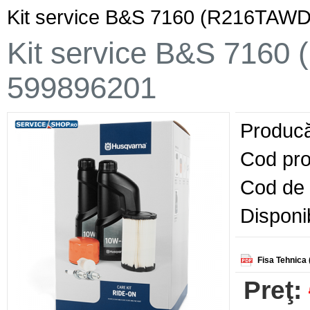
Kit service B&S 7160 (R216TAW
Kit service B&S 716
599896201
Producă
Cod pro
Cod de 
Disponib
Fisa Tehnica 
Preţ: