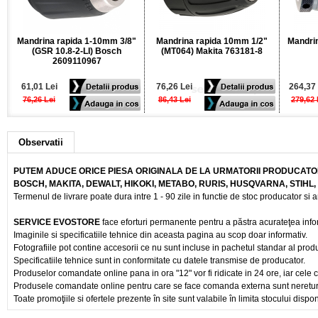
Mandrina rapida 1-10mm 3/8"
Mandrina rapida 10mm 1/2"
Mandri
(GSR 10.8-2-LI) Bosch
(MT064) Makita 763181-8
2609110967
61,01 Lei
76,26 Lei
264,37 
76,26 Lei
86,43 Lei
279,62 
Observatii
PUTEM ADUCE ORICE PIESA ORIGINALA DE LA URMATORII PRODUCATOR
BOSCH, MAKITA, DEWALT, HIKOKI, METABO, RURIS, HUSQVARNA, STIHL
Termenul de livrare poate dura intre 1 - 90 zile in functie de stoc producator si a
SERVICE EVOSTORE
face eforturi permanente pentru a păstra acurateţea info
Imaginile si specificatiile tehnice din aceasta pagina au scop doar informativ.
Fotografiile pot contine accesorii ce nu sunt incluse in pachetul standar al prod
Specificatiile tehnice sunt in conformitate cu datele transmise de producator.
Produselor comandate online pana in ora "12" vor fi ridicate in 24 ore, iar cele 
Produsele comandate online pentru care se face comanda externa sunt nereturnab
Toate promoţiile si ofertele prezente în site sunt valabile în limita stocului dispon