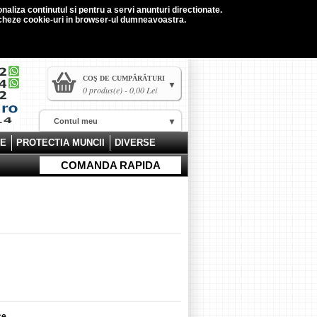
naliza continutul si pentru a servi anunturi directionate.
tocheze cookie-uri in browser-ul dumneavoastra.
COŞ DE CUMPĂRĂTURI
0 produs(e) - 0,00 Lei
Contul meu
CE
PROTECTIA MUNCII
DIVERSE
COMANDA RAPIDA
ce