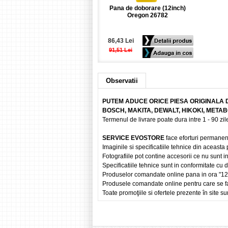
Pana de doborare (12inch)
Oregon 26782
86,43 Lei
91,51 Lei
Observatii
PUTEM ADUCE ORICE PIESA ORIGINALA 
BOSCH, MAKITA, DEWALT, HIKOKI, META
Termenul de livrare poate dura intre 1 - 90 zile
SERVICE EVOSTORE
face eforturi permanen
Imaginile si specificatiile tehnice din aceasta
Fotografiile pot contine accesorii ce nu sunt i
Specificatiile tehnice sunt in conformitate cu
Produselor comandate online pana in ora "12" vo
Produsele comandate online pentru care se fac
Toate promoţiile si ofertele prezente în site sun