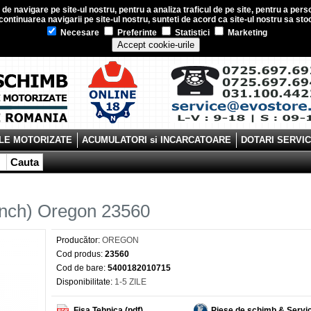
e navigare pe site-ul nostru, pentru a analiza traficul de pe site, pentru a perso
ontinuarea navigarii pe site-ul nostru, sunteti de acord ca site-ul nostru sa s
Necesare
Preferinte
Statistici
Marketing
Accept cookie-urile
LE MOTORIZATE
ACUMULATORI si INCARCATOARE
DOTARI SERVI
Cauta
inch) Oregon 23560
Producător:
OREGON
Cod produs:
23560
Cod de bare:
5400182010715
Disponibilitate:
1-5 ZILE
Fisa Tehnica (pdf)
Piese de schimb & Servi