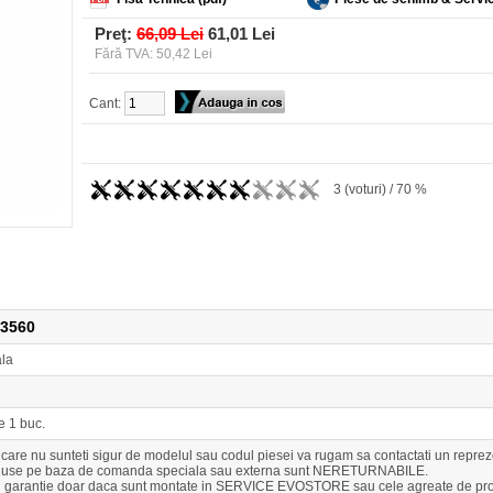
Preţ:
66,09 Lei
61,01 Lei
Fără TVA: 50,42 Lei
Cant:
3 (voturi) / 70 %
23560
ala
e 1 buc.
n care nu sunteti sigur de modelul sau codul piesei va rugam sa contactati un r
duse pe baza de comanda speciala sau externa sunt NERETURNABILE.
u garantie doar daca sunt montate in SERVICE EVOSTORE sau cele agreate de pro