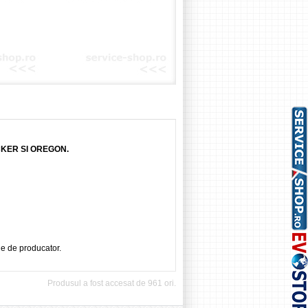
CKER SI OREGON.
ie de producator.
Produsul a fost accesat de 961 ori.