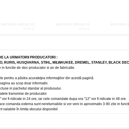
DE LA URMATORII PRODUCATORI :
BO, RURIS, HUSQVARNA, STIHL, MILWAUKEE, DREMEL, STANLEY, BLACK DE
 in functie de stoc producator si an de fabricatie.
te pentru a păstra acurateţea informaţiilor din acestă pagină.
 pagina au scop doar informativ.
ncluse in pachetul standar al produsului.
 datele transmise de producator.
r fi ridicate in 24 ore, iar cele comandate dupa ora "12" vor fi ridicate in 48 ore.
e comanda externa sunt nereturnabile si vor veni in aproximativ 3-90 zile in funct
t valabile în limita stocului disponibil.