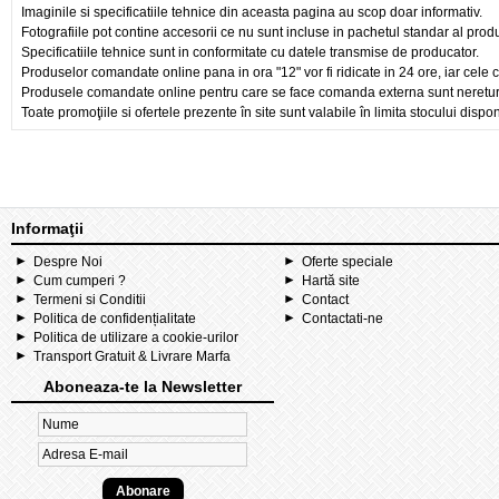
Imaginile si specificatiile tehnice din aceasta pagina au scop doar informativ.
Fotografiile pot contine accesorii ce nu sunt incluse in pachetul standar al prod
Specificatiile tehnice sunt in conformitate cu datele transmise de producator.
Produselor comandate online pana in ora "12" vor fi ridicate in 24 ore, iar cele 
Produsele comandate online pentru care se face comanda externa sunt nereturnab
Toate promoţiile si ofertele prezente în site sunt valabile în limita stocului dispon
Informaţii
Despre Noi
Oferte speciale
Cum cumperi ?
Hartă site
Termeni si Conditii
Contact
Politica de confidențialitate
Contactati-ne
Politica de utilizare a cookie-urilor
Transport Gratuit & Livrare Marfa
Aboneaza-te la Newsletter