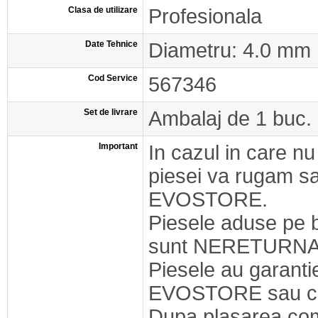
Clasa de utilizare
Profesionala
Date Tehnice
Diametru: 4.0 mm
Cod Service
567346
Set de livrare
Ambalaj de 1 buc.
Important
In cazul in care nu
piesei va rugam s
EVOSTORE.
Piesele aduse pe 
sunt NERETURNA
Piesele au garant
EVOSTORE sau cel
Dupa plasarea com