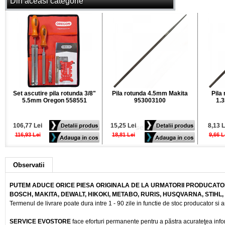
Din aceasi categorie
Set ascutire pila rotunda 3/8"
Pila rotunda 4.5mm Makita
Pila
5.5mm Oregon 558551
953003100
1.
106,77 Lei
15,25 Lei
8,13 L
116,93 Lei
18,81 Lei
9,66 L
Observatii
PUTEM ADUCE ORICE PIESA ORIGINALA DE LA URMATORII PRODUCATOR
BOSCH, MAKITA, DEWALT, HIKOKI, METABO, RURIS, HUSQVARNA, STIHL
Termenul de livrare poate dura intre 1 - 90 zile in functie de stoc producator si a
SERVICE EVOSTORE
face eforturi permanente pentru a păstra acurateţea info