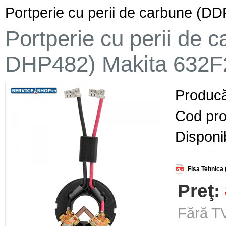
Portperie cu perii de carbune (
Portperie cu perii de 
DHP482) Makita 632F
Producă
Cod pro
Disponib
Fisa Tehnica 
Preţ:
Fără TV