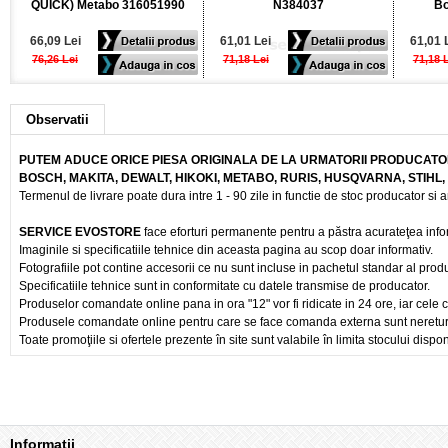
QUICK) Metabo 316051990
N384037
Bo
66,09 Lei
61,01 Lei
61,01 
76,26 Lei
71,18 Lei
71,18 
Observatii
PUTEM ADUCE ORICE PIESA ORIGINALA DE LA URMATORII PRODUCATOR
BOSCH, MAKITA, DEWALT, HIKOKI, METABO, RURIS, HUSQVARNA, STIHL
Termenul de livrare poate dura intre 1 - 90 zile in functie de stoc producator si a
SERVICE EVOSTORE
face eforturi permanente pentru a păstra acurateţea info
Imaginile si specificatiile tehnice din aceasta pagina au scop doar informativ.
Fotografiile pot contine accesorii ce nu sunt incluse in pachetul standar al prod
Specificatiile tehnice sunt in conformitate cu datele transmise de producator.
Produselor comandate online pana in ora "12" vor fi ridicate in 24 ore, iar cele 
Produsele comandate online pentru care se face comanda externa sunt nereturnab
Toate promoţiile si ofertele prezente în site sunt valabile în limita stocului dispon
Informaţii