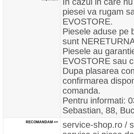
In cazul in care nu
piesei va rugam s
EVOSTORE.
Piesele aduse pe 
sunt NERETURNA
Piesele au garant
EVOSTORE sau cel
Dupa plasarea com
confirmarea disponib
comanda.
Pentru informati: 
Sebastian, 88, Buc
RECOMANDAM =>
service-shop.ro / 