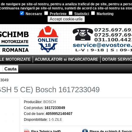
e navigare pe site-ul nostru, pentru a analiza traficul de pe site, pentru a perso
ontinuarea navigarii pe site-ul nostru, sunteti de acord ca site-ul nostru sa s
Necesare
Preferinte
Statistici
Marketing
Accept cookie-urile
LE MOTORIZATE
ACUMULATORI si INCARCATOARE
DOTARI SERVI
Cauta
33049
 (GSH 5 CE) Bosch 1617233049
Producător:
BOSCH
Cod produs:
1617233049
Cod de bare:
4059952140407
Disponibilitate:
1-5 ZILE
Fisa Tehnica (pdf)
Piese de schimb & Servi