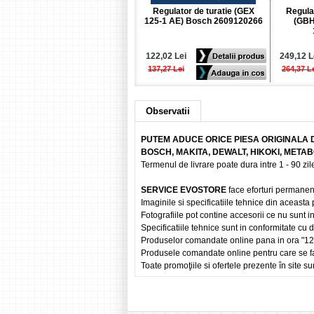
Regulator de turatie (GEX
Regula
125-1 AE) Bosch 2609120266
(GBH
122,02 Lei
249,12 L
137,27 Lei
264,37 L
Observatii
PUTEM ADUCE ORICE PIESA ORIGINALA 
BOSCH, MAKITA, DEWALT, HIKOKI, META
Termenul de livrare poate dura intre 1 - 90 zile
SERVICE EVOSTORE
face eforturi permanen
Imaginile si specificatiile tehnice din aceasta
Fotografiile pot contine accesorii ce nu sunt i
Specificatiile tehnice sunt in conformitate cu
Produselor comandate online pana in ora "12" vo
Produsele comandate online pentru care se fac
Toate promoţiile si ofertele prezente în site sun