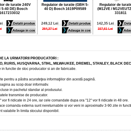
tor de turatie 240V
Regulator de turatie (GBH 5-
Regulator de turat
 5-40 DE) Bosch
40 D) Bosch 1619P09589
(M12VE / M12VEUTZ)
1617233032
331811
ei
249,12 Lei
142,35 Lei
ei
264,37 Lei
157,61 Lei
DE LA URMATORII PRODUCATORI :
BO, RURIS, HUSQVARNA, STIHL, MILWAUKEE, DREMEL, STANLEY, BLACK DE
 in functie de stoc producator si an de fabricatie.
te pentru a păstra acurateţea informaţiilor din acestă pagină.
 pagina au scop doar informativ.
ncluse in pachetul standar al produsului.
 datele transmise de producator.
r fi ridicate in 24 ore, iar cele comandate dupa ora "12" vor fi ridicate in 48 ore.
e comanda externa sunt nereturnabile si vor veni in aproximativ 3-90 zile in funct
t valabile în limita stocului disponibil.