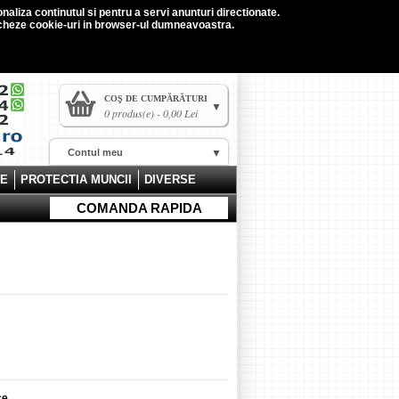
naliza continutul si pentru a servi anunturi directionate.
tocheze cookie-uri in browser-ul dumneavoastra.
COŞ DE CUMPĂRĂTURI
0 produs(e) - 0,00 Lei
Contul meu
CE
PROTECTIA MUNCII
DIVERSE
COMANDA RAPIDA
ce