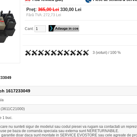
Preţ:
365,00 Lei
330,00 Lei
Fără TVA: 272,73 Lei
Cant:
3 (voturi) / 100 %
7233049
sch 1617233049
ala
 (3611C21000)
e 1 buc.
n care nu sunteti sigur de modelul sau codul piesei va rugam sa contactati un r
duse pe baza de comanda speciala sau externa sunt NERETURNABILE.
u garantie doar daca sunt montate in SERVICE EVOSTORE sau cele agreate de pro