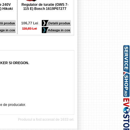
ie 240V
Regulator de turatie (GWS 7-
Regulator de turatie (GBH 5-
 Hikoki
115 E) Bosch 1619P07277
40 DCE) Bosch 1617233047
106,77 Lei
220,00 Lei
116,93 Lei
245,00 Lei
CKER SI OREGON.
ie de producator.
Produsul a fost accesat de 1633 ori.