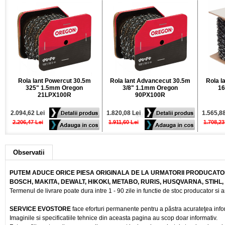
Rola lant Powercut 30.5m
Rola lant Advancecut 30.5m
Rola l
325" 1.5mm Oregon
3/8" 1.1mm Oregon
16
21LPX100R
90PX100R
2.094,62 Lei
1.820,08 Lei
1.565,88
2.206,47 Lei
1.911,60 Lei
1.708,23
Observatii
PUTEM ADUCE ORICE PIESA ORIGINALA DE LA URMATORII PRODUCATOR
BOSCH, MAKITA, DEWALT, HIKOKI, METABO, RURIS, HUSQVARNA, STIHL
Termenul de livrare poate dura intre 1 - 90 zile in functie de stoc producator si a
SERVICE EVOSTORE
face eforturi permanente pentru a păstra acurateţea info
Imaginile si specificatiile tehnice din aceasta pagina au scop doar informativ.