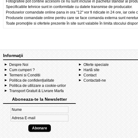
Fotografiile pot contine accesorii ce nu sunt incluse in pachetul standar al prod
Specificatiile tehnice sunt in conformitate cu datele transmise de producator.
Produselor comandate online pana in ora "12" vor fi ridicate in 24 ore, iar cele 
Produsele comandate online pentru care se face comanda externa sunt nereturnab
Toate promoţiile si ofertele prezente în site sunt valabile în limita stocului dispon
Informaţii
Despre Noi
Oferte speciale
Cum cumperi ?
Hartă site
Termeni si Conditii
Contact
Politica de confidențialitate
Contactati-ne
Politica de utilizare a cookie-urilor
Transport Gratuit & Livrare Marfa
Aboneaza-te la Newsletter