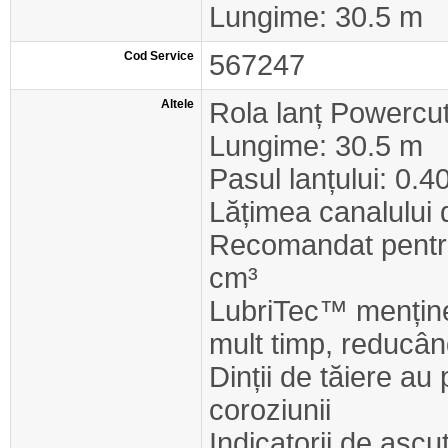
Lungime: 30.5 m
Cod Service
567247
Altele
Rola lanț Powercu
Lungime: 30.5 m
Pasul lanțului: 0.4
Lățimea canalului 
Recomandat pentru
cm³
LubriTec™ menține 
mult timp, reducân
Dinții de tăiere au
coroziunii
Indicatorii de ascu