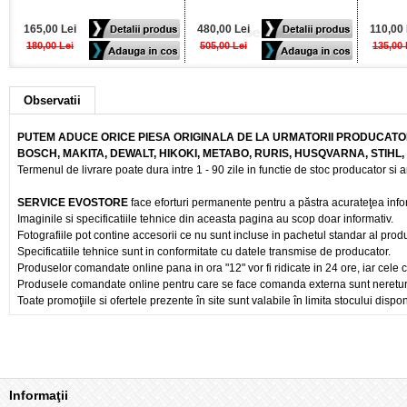
165,00 Lei
480,00 Lei
110,00 
180,00 Lei
505,00 Lei
135,00 
Observatii
PUTEM ADUCE ORICE PIESA ORIGINALA DE LA URMATORII PRODUCATOR
BOSCH, MAKITA, DEWALT, HIKOKI, METABO, RURIS, HUSQVARNA, STIHL
Termenul de livrare poate dura intre 1 - 90 zile in functie de stoc producator si a
SERVICE EVOSTORE
face eforturi permanente pentru a păstra acurateţea info
Imaginile si specificatiile tehnice din aceasta pagina au scop doar informativ.
Fotografiile pot contine accesorii ce nu sunt incluse in pachetul standar al prod
Specificatiile tehnice sunt in conformitate cu datele transmise de producator.
Produselor comandate online pana in ora "12" vor fi ridicate in 24 ore, iar cele 
Produsele comandate online pentru care se face comanda externa sunt nereturnab
Toate promoţiile si ofertele prezente în site sunt valabile în limita stocului dispon
Informaţii