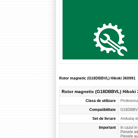
Rotor magnetic (G18DBBVL) Hikoki 360991
Rotor magnetic (G18DBBVL) Hikoki 
Clasa de utilizare
Profesion
Compatibilitate
G18DBBV
Set de livrare
Ambalaj d
Important
In cazul i
Piesele a
Piesele a