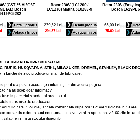
30V (GST 25 M / GST
Rotor 230V (LC1200 /
Rotor 230V (Easy Im
 METAL) Bosch
LC1230) Makita 510283-9
Bosch 1619PB6
1619P05282
ei
279,62 Lei
65,00 Lei
ei
294,87 Lei
75,00 Lei
DE LA URMATORII PRODUCATORI :
BO, RURIS, HUSQVARNA, STIHL, MILWAUKEE, DREMEL, STANLEY, BLACK DE
 in functie de stoc producator si an de fabricatie.
te pentru a păstra acurateţea informaţiilor din acestă pagină.
 pagina au scop doar informativ.
ncluse in pachetul standar al produsului.
 datele transmise de producator.
r fi ridicate in 24 ore, iar cele comandate dupa ora "12" vor fi ridicate in 48 ore.
e comanda externa sunt nereturnabile si vor veni in aproximativ 3-90 zile in funct
t valabile în limita stocului disponibil.