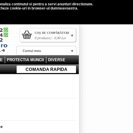
naliza continutul si pentru a servi anunturi directionate.
tocheze cookie-uri in browser-ul dumneavoastra.
COŞ DE CUMPĂRĂTURI
0 produs(e) - 0,00 Lei
Contul meu
CE
PROTECTIA MUNCII
DIVERSE
COMANDA RAPIDA
ce