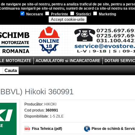
e navigare pe site-ul nostru, pentru a analiza traficul de pe site, pentru a perso
ontinuarea navigarii pe site-ul nostru, sunteti de acord ca site-ul nostru sa s
Necesare
Preferinte
Statistici
Marketing
Accept cookie-urile
LE MOTORIZATE
ACUMULATORI si INCARCATOARE
DOTARI SERVI
Cauta
DBBVL) Hikoki 360991
Producător:
HIKOKI
Cod produs:
360991
Disponibilitate:
1-5 ZILE
Fisa Tehnica (pdf)
Piese de schimb & Servi