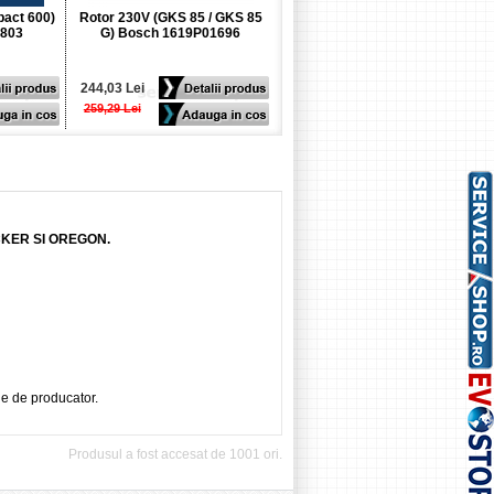
pact 600)
Rotor 230V (GKS 85 / GKS 85
Rotor 230V (GE 900 PLUS)
803
G) Bosch 1619P01696
Metabo 310007970
244,03 Lei
690,00 Lei
259,29 Lei
715,00 Lei
CKER SI OREGON.
ie de producator.
Produsul a fost accesat de 1001 ori.