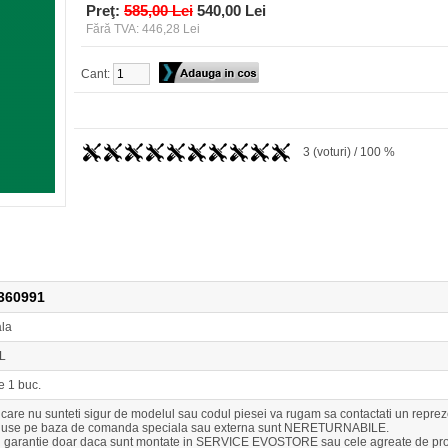
Preţ:
585,00 Lei
540,00 Lei
Fără TVA: 446,28 Lei
Cant:
3 (voturi) / 100 %
360991
ala
L
e 1 buc.
n care nu sunteti sigur de modelul sau codul piesei va rugam sa contactati un r
duse pe baza de comanda speciala sau externa sunt NERETURNABILE.
u garantie doar daca sunt montate in SERVICE EVOSTORE sau cele agreate de pro