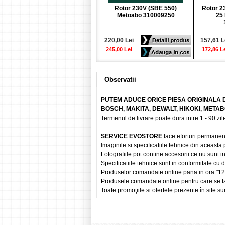
Rotor 230V (SBE 550)
Rotor 2
Metoabo 310009250
25
220,00 Lei
157,61 L
245,00 Lei
172,86 L
Observatii
PUTEM ADUCE ORICE PIESA ORIGINALA 
BOSCH, MAKITA, DEWALT, HIKOKI, META
Termenul de livrare poate dura intre 1 - 90 zile
SERVICE EVOSTORE
face eforturi permanen
Imaginile si specificatiile tehnice din aceasta
Fotografiile pot contine accesorii ce nu sunt i
Specificatiile tehnice sunt in conformitate cu
Produselor comandate online pana in ora "12" vo
Produsele comandate online pentru care se fac
Toate promoţiile si ofertele prezente în site sun