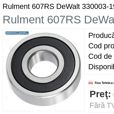
Rulment 607RS DeWalt 330003-1
Rulment 607RS DeWal
Producă
Cod pro
Cod de 
Disponib
Fisa Tehnica 
Preţ:
Fără TV