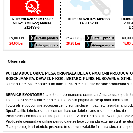
Rulment 626ZZ (MT660 /
Rulment 6201RS Metabo
Rulme
MT621 / MT622) Makita
143115730
230 
211499-6
Bo
15,00 Lei
25,42 Lei
40,00 
20,00 Lei
28,98 Lei
45,00 
Observatii
PUTEM ADUCE ORICE PIESA ORIGINALA DE LA URMATORII PRODUCATOR
BOSCH, MAKITA, DEWALT, HIKOKI, METABO, RURIS, HUSQVARNA, STIHL
Termenul de livrare poate dura intre 1 - 90 zile in functie de stoc producator si a
SERVICE EVOSTORE
face eforturi permanente pentru a păstra acurateţea info
Imaginile si specificatiile tehnice din aceasta pagina au scop doar informativ.
Fotografiile pot contine accesorii ce nu sunt incluse in pachetul standar al prod
Specificatiile tehnice sunt in conformitate cu datele transmise de producator.
Produselor comandate online pana in ora "12" vor fi ridicate in 24 ore, iar cele 
Produsele comandate online pentru care se face comanda externa sunt nereturnab
Toate promoţiile si ofertele prezente în site sunt valabile în limita stocului dispon