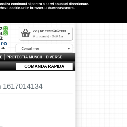
naliza continutul si pentru a servi anunturi directionate.
tocheze cookie-uri in browser-ul dumneavoastra.
COŞ DE CUMPĂRĂTURI
0 produs(e) - 0,00 Lei
Contul meu
CE
PROTECTIA MUNCII
DIVERSE
COMANDA RAPIDA
h 1617014134
ce