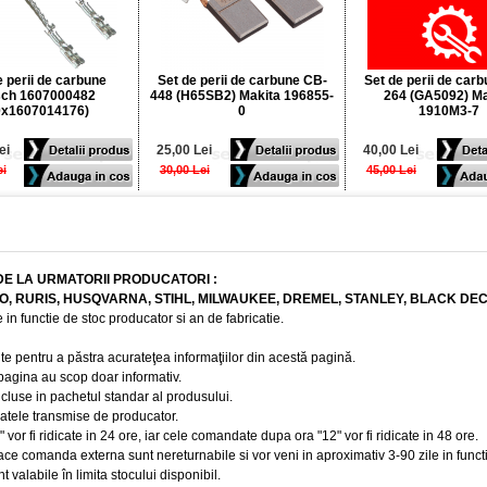
e perii de carbune
Set de perii de carbune CB-
Set de perii de car
ch 1607000482
448 (H65SB2) Makita 196855-
264 (GA5092) Ma
0x1607014176)
0
1910M3-7
ei
25,00 Lei
40,00 Lei
ei
30,00 Lei
45,00 Lei
DE LA URMATORII PRODUCATORI :
BO, RURIS, HUSQVARNA, STIHL, MILWAUKEE, DREMEL, STANLEY, BLACK DE
 in functie de stoc producator si an de fabricatie.
te pentru a păstra acurateţea informaţiilor din acestă pagină.
 pagina au scop doar informativ.
ncluse in pachetul standar al produsului.
 datele transmise de producator.
r fi ridicate in 24 ore, iar cele comandate dupa ora "12" vor fi ridicate in 48 ore.
e comanda externa sunt nereturnabile si vor veni in aproximativ 3-90 zile in funct
t valabile în limita stocului disponibil.