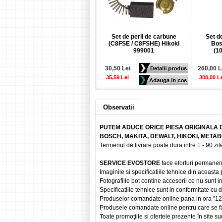
Set de perii de carbune
Set d
(C8FSE / C8FSHE) Hikoki
Bos
999001
(1
30,50 Lei
260,00 L
35,59 Lei
300,00 L
Observatii
PUTEM ADUCE ORICE PIESA ORIGINALA 
BOSCH, MAKITA, DEWALT, HIKOKI, META
Termenul de livrare poate dura intre 1 - 90 zile
SERVICE EVOSTORE
face eforturi permanen
Imaginile si specificatiile tehnice din aceasta
Fotografiile pot contine accesorii ce nu sunt i
Specificatiile tehnice sunt in conformitate cu
Produselor comandate online pana in ora "12" vo
Produsele comandate online pentru care se fac
Toate promoţiile si ofertele prezente în site sun