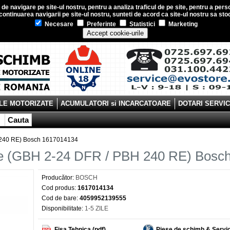
e navigare pe site-ul nostru, pentru a analiza traficul de pe site, pentru a perso
ontinuarea navigarii pe site-ul nostru, sunteti de acord ca site-ul nostru sa s
Necesare
Preferinte
Statistici
Marketing
Accept cookie-urile
LE MOTORIZATE
ACUMULATORI si INCARCATOARE
DOTARI SERVI
Cauta
H 240 RE) Bosch 1617014134
une (GBH 2-24 DFR / PBH 240 RE) Bosc
Producător:
BOSCH
Cod produs:
1617014134
Cod de bare:
4059952139555
Disponibilitate:
1-5 ZILE
Fisa Tehnica (pdf)
Piese de schimb & Servi