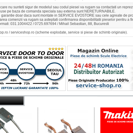
n care nu sunteti sigur de modelul sau codul piesei va rugam sa contactati un r
duse pe baza de comanda speciala sau externa sunt NERETURNABILE.
u garantie doar daca sunt montate in SERVICE EVOSTORE sau cele agreate de pro
rea comenzii va rugam sa asteptati confirmarea disponibilitatii pieselor pentru a 
ormati: 031.1004422 / 0725.697694 / Mihail Sebastian, 88, Bucuresti
op.ro / serviceshop.ro (scheme explodate, service si piese de schimb originale).