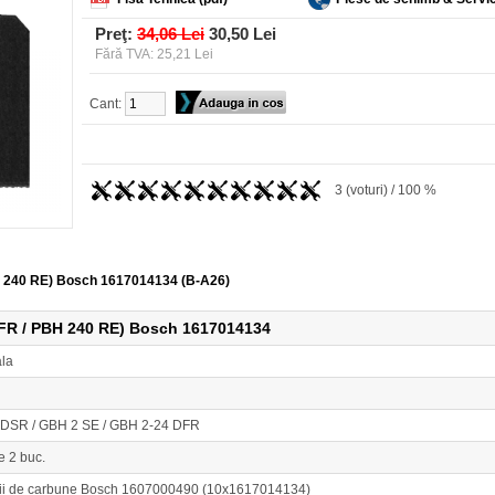
Preţ:
34,06 Lei
30,50 Lei
Fără TVA: 25,21 Lei
Cant:
3 (voturi) / 100 %
BH 240 RE) Bosch 1617014134 (B-A26)
DFR / PBH 240 RE) Bosch 1617014134
ala
DSR / GBH 2 SE / GBH 2-24 DFR
e 2 buc.
rii de carbune Bosch 1607000490 (10x1617014134)