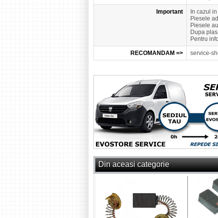
Important
In cazul i
Piesele a
Piesele a
Dupa plasa
Pentru inf
RECOMANDAM =>
service-sh
Din aceasi categorie