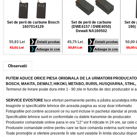
Set de perii de carbune Bosch
Set de perii de carbune
Set de 
1607014129
(DWE4157 / DWE4050)
190)
Dewalt NA160502
55,93 Lei
45,75 Lei
50,00 
61,01 Lei
50,84 Lei
55,00 
Observatii
PUTEM ADUCE ORICE PIESA ORIGINALA DE LA URMATORII PRODUCATOR
BOSCH, MAKITA, DEWALT, HIKOKI, METABO, RURIS, HUSQVARNA, STIHL
Termenul de livrare poate dura intre 1 - 90 zile in functie de stoc producator si a
SERVICE EVOSTORE
face eforturi permanente pentru a păstra acurateţea info
Imaginile si specificatiile tehnice din aceasta pagina au scop doar informativ.
Fotografiile pot contine accesorii ce nu sunt incluse in pachetul standar al prod
Specificatiile tehnice sunt in conformitate cu datele transmise de producator.
Produselor comandate online pana in ora "12" vor fi ridicate in 24 ore, iar cele 
Produsele comandate online pentru care se face comanda externa sunt nereturnab
Toate promoţiile si ofertele prezente în site sunt valabile în limita stocului dispon