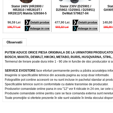
Stator 240V (HR2800 /
Stator 230V (D25901 /
Sta
HR2810 / HR2810T /
D25902 / D25941 / D25951)
GA905
HR2811F) Makita 526584-5
DeWalt 579827-04
96,59 Lei
477,90 Lei
140,00 
106,77 Lei
503,32 Lei
165,00 
Observatii
PUTEM ADUCE ORICE PIESA ORIGINALA DE LA URMATORII PRODUCATOR
BOSCH, MAKITA, DEWALT, HIKOKI, METABO, RURIS, HUSQVARNA, STIHL
Termenul de livrare poate dura intre 1 - 90 zile in functie de stoc producator si a
SERVICE EVOSTORE
face eforturi permanente pentru a păstra acurateţea info
Imaginile si specificatiile tehnice din aceasta pagina au scop doar informativ.
Fotografiile pot contine accesorii ce nu sunt incluse in pachetul standar al prod
Specificatiile tehnice sunt in conformitate cu datele transmise de producator.
Produselor comandate online pana in ora "12" vor fi ridicate in 24 ore, iar cele 
Produsele comandate online pentru care se face comanda externa sunt nereturnab
Toate promoţiile si ofertele prezente în site sunt valabile în limita stocului dispon