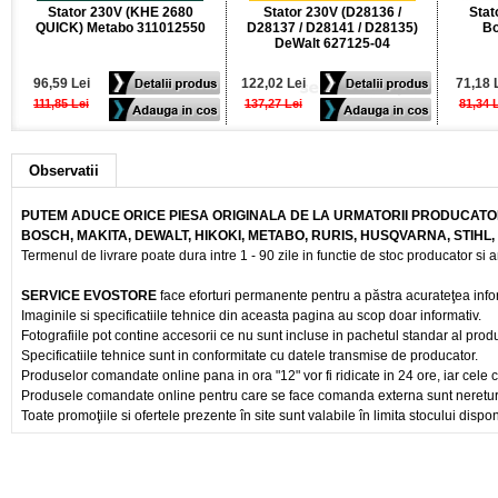
Stator 230V (KHE 2680
Stator 230V (D28136 /
Stat
QUICK) Metabo 311012550
D28137 / D28141 / D28135)
Bo
DeWalt 627125-04
96,59 Lei
122,02 Lei
71,18 
111,85 Lei
137,27 Lei
81,34 
Observatii
PUTEM ADUCE ORICE PIESA ORIGINALA DE LA URMATORII PRODUCATOR
BOSCH, MAKITA, DEWALT, HIKOKI, METABO, RURIS, HUSQVARNA, STIHL
Termenul de livrare poate dura intre 1 - 90 zile in functie de stoc producator si a
SERVICE EVOSTORE
face eforturi permanente pentru a păstra acurateţea info
Imaginile si specificatiile tehnice din aceasta pagina au scop doar informativ.
Fotografiile pot contine accesorii ce nu sunt incluse in pachetul standar al prod
Specificatiile tehnice sunt in conformitate cu datele transmise de producator.
Produselor comandate online pana in ora "12" vor fi ridicate in 24 ore, iar cele 
Produsele comandate online pentru care se face comanda externa sunt nereturnab
Toate promoţiile si ofertele prezente în site sunt valabile în limita stocului dispon