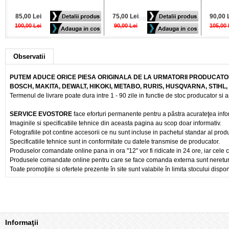
85,00 Lei
75,00 Lei
90,00 
100,00 Lei
90,00 Lei
105,00 
Observatii
PUTEM ADUCE ORICE PIESA ORIGINALA DE LA URMATORII PRODUCATOR
BOSCH, MAKITA, DEWALT, HIKOKI, METABO, RURIS, HUSQVARNA, STIHL
Termenul de livrare poate dura intre 1 - 90 zile in functie de stoc producator si a
SERVICE EVOSTORE
face eforturi permanente pentru a păstra acurateţea info
Imaginile si specificatiile tehnice din aceasta pagina au scop doar informativ.
Fotografiile pot contine accesorii ce nu sunt incluse in pachetul standar al prod
Specificatiile tehnice sunt in conformitate cu datele transmise de producator.
Produselor comandate online pana in ora "12" vor fi ridicate in 24 ore, iar cele 
Produsele comandate online pentru care se face comanda externa sunt nereturnab
Toate promoţiile si ofertele prezente în site sunt valabile în limita stocului dispon
Informaţii