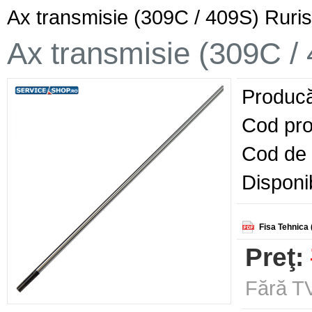
Ax transmisie (309C / 409S) Rur
Ax transmisie (309C /
Producă
Cod pro
Cod de 
Disponib
Fisa Tehnica 
Preţ:
Fără TV