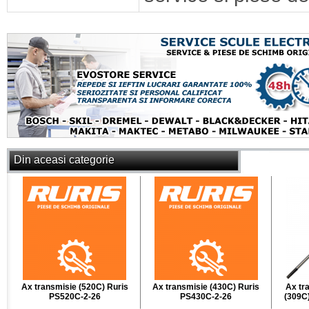
Din aceasi categorie
Ax transmisie (520C) Ruris
Ax transmisie (430C) Ruris
Ax tr
PS520C-2-26
PS430C-2-26
(309C