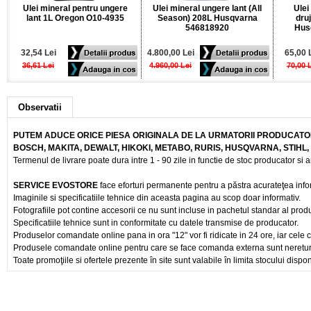
Ulei mineral pentru ungere
Ulei mineral ungere lant (All
Ulei
lant 1L Oregon O10-4935
Season) 208L Husqvarna
dru
546818920
Hus
32,54 Lei
4.800,00 Lei
65,00 
36,61 Lei
4.960,00 Lei
70,00 
Observatii
PUTEM ADUCE ORICE PIESA ORIGINALA DE LA URMATORII PRODUCATOR
BOSCH, MAKITA, DEWALT, HIKOKI, METABO, RURIS, HUSQVARNA, STIHL
Termenul de livrare poate dura intre 1 - 90 zile in functie de stoc producator si a
SERVICE EVOSTORE
face eforturi permanente pentru a păstra acurateţea info
Imaginile si specificatiile tehnice din aceasta pagina au scop doar informativ.
Fotografiile pot contine accesorii ce nu sunt incluse in pachetul standar al prod
Specificatiile tehnice sunt in conformitate cu datele transmise de producator.
Produselor comandate online pana in ora "12" vor fi ridicate in 24 ore, iar cele 
Produsele comandate online pentru care se face comanda externa sunt nereturnab
Toate promoţiile si ofertele prezente în site sunt valabile în limita stocului dispon