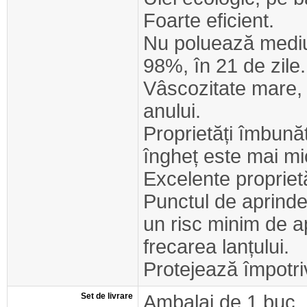
Foarte eficient.
Nu poluează mediu
98%, în 21 de zile.
Vâscozitate mare, po
anului.
Proprietăți îmbunăt
îngheț este mai m
Excelente proprietăț
Punctul de aprinder
un risc minim de a
frecarea lanțului.
Protejează împotri
Set de livrare
Ambalaj de 1 buc.