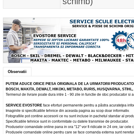
schimb)
Observatii
PUTEM ADUCE ORICE PIESA ORIGINALA DE LA URMATORII PRODUCATOR
BOSCH, MAKITA, DEWALT, HIKOKI, METABO, RURIS, HUSQVARNA, STIHL
Termenul de livrare poate dura intre 1 - 90 zile in functie de stoc producator si a
SERVICE EVOSTORE
face eforturi permanente pentru a păstra acurateţea info
Imaginile si specificatiile tehnice din aceasta pagina au scop doar informativ.
Fotografiile pot contine accesorii ce nu sunt incluse in pachetul standar al prod
Specificatiile tehnice sunt in conformitate cu datele transmise de producator.
Produselor comandate online pana in ora "12" vor fi ridicate in 24 ore, iar cele 
Produsele comandate online pentru care se face comanda externa sunt nereturnab