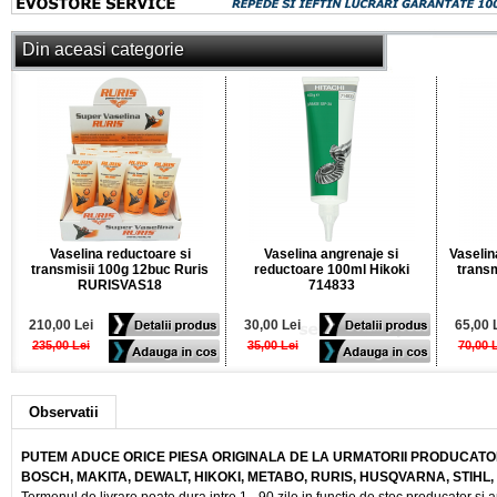
Din aceasi categorie
Vaselina reductoare si
Vaselina angrenaje si
Vaselin
transmisii 100g 12buc Ruris
reductoare 100ml Hikoki
trans
RURISVAS18
714833
210,00 Lei
30,00 Lei
65,00 
235,00 Lei
35,00 Lei
70,00 
Observatii
PUTEM ADUCE ORICE PIESA ORIGINALA DE LA URMATORII PRODUCATOR
BOSCH, MAKITA, DEWALT, HIKOKI, METABO, RURIS, HUSQVARNA, STIHL