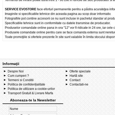
Termenul de livrare poate dura intre 1 - 90 zile in functie de stoc producator si a
SERVICE EVOSTORE
face eforturi permanente pentru a păstra acurateţea info
Imaginile si specificatiile tehnice din aceasta pagina au scop doar informativ.
Fotografiile pot contine accesorii ce nu sunt incluse in pachetul standar al prod
Specificatiile tehnice sunt in conformitate cu datele transmise de producator.
Produselor comandate online pana in ora "12" vor fi ridicate in 24 ore, iar cele 
Produsele comandate online pentru care se face comanda externa sunt nereturnab
Toate promoţiile si ofertele prezente în site sunt valabile în limita stocului dispon
Informaţii
Despre Noi
Oferte speciale
Cum cumperi ?
Hartă site
Termeni si Conditii
Contact
Politica de confidențialitate
Contactati-ne
Politica de utilizare a cookie-urilor
Transport Gratuit & Livrare Marfa
Aboneaza-te la Newsletter