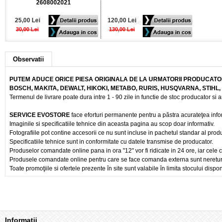
2608002021
25,00 Lei
120,00 Lei
30,00 Lei
130,00 Lei
Observatii
PUTEM ADUCE ORICE PIESA ORIGINALA DE LA URMATORII PRODUCATOR
BOSCH, MAKITA, DEWALT, HIKOKI, METABO, RURIS, HUSQVARNA, STIHL
Termenul de livrare poate dura intre 1 - 90 zile in functie de stoc producator si a
SERVICE EVOSTORE
face eforturi permanente pentru a păstra acurateţea info
Imaginile si specificatiile tehnice din aceasta pagina au scop doar informativ.
Fotografiile pot contine accesorii ce nu sunt incluse in pachetul standar al prod
Specificatiile tehnice sunt in conformitate cu datele transmise de producator.
Produselor comandate online pana in ora "12" vor fi ridicate in 24 ore, iar cele 
Produsele comandate online pentru care se face comanda externa sunt nereturnab
Toate promoţiile si ofertele prezente în site sunt valabile în limita stocului dispon
Informaţii