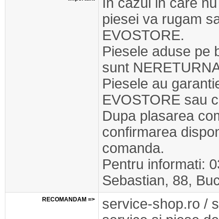
In cazul in care nu
piesei va rugam s
EVOSTORE.
Piesele aduse pe 
sunt NERETURNA
Piesele au garant
EVOSTORE sau cel
Dupa plasarea com
confirmarea disponib
comanda.
Pentru informati: 
Sebastian, 88, Buc
RECOMANDAM =>
service-shop.ro / 