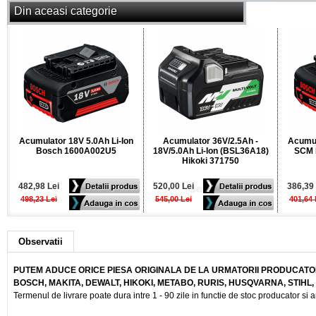
Din aceasi categorie
Acumulator 18V 5.0Ah Li-Ion
Acumulator 36V/2.5Ah -
Acumul
Bosch 1600A002U5
18V/5.0Ah Li-Ion (BSL36A18)
SCM 
Hikoki 371750
482,98 Lei
520,00 Lei
386,39 
498,23 Lei
545,00 Lei
401,64 
Observatii
PUTEM ADUCE ORICE PIESA ORIGINALA DE LA URMATORII PRODUCATOR
BOSCH, MAKITA, DEWALT, HIKOKI, METABO, RURIS, HUSQVARNA, STIHL
Termenul de livrare poate dura intre 1 - 90 zile in functie de stoc producator si a