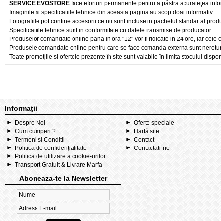
SERVICE EVOSTORE
face eforturi permanente pentru a păstra acurateţea info
Imaginile si specificatiile tehnice din aceasta pagina au scop doar informativ.
Fotografiile pot contine accesorii ce nu sunt incluse in pachetul standar al prod
Specificatiile tehnice sunt in conformitate cu datele transmise de producator.
Produselor comandate online pana in ora "12" vor fi ridicate in 24 ore, iar cele 
Produsele comandate online pentru care se face comanda externa sunt nereturnab
Toate promoţiile si ofertele prezente în site sunt valabile în limita stocului dispon
Informaţii
Despre Noi
Oferte speciale
Cum cumperi ?
Hartă site
Termeni si Conditii
Contact
Politica de confidențialitate
Contactati-ne
Politica de utilizare a cookie-urilor
Transport Gratuit & Livrare Marfa
Aboneaza-te la Newsletter