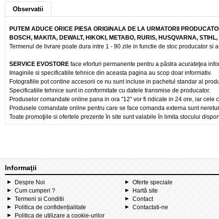
Observatii
PUTEM ADUCE ORICE PIESA ORIGINALA DE LA URMATORII PRODUCATOR
BOSCH, MAKITA, DEWALT, HIKOKI, METABO, RURIS, HUSQVARNA, STIHL
Termenul de livrare poate dura intre 1 - 90 zile in functie de stoc producator si a
SERVICE EVOSTORE
face eforturi permanente pentru a păstra acurateţea info
Imaginile si specificatiile tehnice din aceasta pagina au scop doar informativ.
Fotografiile pot contine accesorii ce nu sunt incluse in pachetul standar al prod
Specificatiile tehnice sunt in conformitate cu datele transmise de producator.
Produselor comandate online pana in ora "12" vor fi ridicate in 24 ore, iar cele 
Produsele comandate online pentru care se face comanda externa sunt nereturnab
Toate promoţiile si ofertele prezente în site sunt valabile în limita stocului dispon
Informaţii
Despre Noi
Oferte speciale
Cum cumperi ?
Hartă site
Termeni si Conditii
Contact
Politica de confidențialitate
Contactati-ne
Politica de utilizare a cookie-urilor