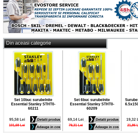
Din aceasi categorie
Set 10buc surubelnite
Set 6buc surubelnite
Surubel
Essential Stanley STHT0-
Essential Stanley STHT0-
6.5x15
60211
60209
95,58 Lei
69,14 Lei
19,32 
101,68 Lei
79,31 Lei
21,86 