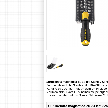
Surubelnita magnetica cu 34 biti Stanley ST
Surubelnita multi bit Stanley STHT0-70885 are u
Varfurile surubelnitei multi bit Stanley 34 pi
Marimea si tipul varfului sunt indicate pe organ
Tija surubelnitei multi bit Stanley 34 piese - 
Surubelnita magnetica cu 34 biti S