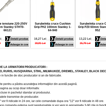
e tensiune 220-250V
Surubelnita cruce Cushion
Surubelnita cruce 
m Stanley STHT0-
Grip PH2 100mm Stanley 1-
Grip PZ0 60mm Stanl
66121
64-940
952
i
16,27 Lei
13,22 Lei
i
18,81 Lei
15,76 Lei
DE LA URMATORII PRODUCATORI :
BO, RURIS, HUSQVARNA, STIHL, MILWAUKEE, DREMEL, STANLEY, BLACK DE
 in functie de stoc producator si an de fabricatie.
te pentru a păstra acurateţea informaţiilor din acestă pagină.
 pagina au scop doar informativ.
ncluse in pachetul standar al produsului.
 datele transmise de producator.
r fi ridicate in 24 ore, iar cele comandate dupa ora "12" vor fi ridicate in 48 ore.
e comanda externa sunt nereturnabile si vor veni in aproximativ 3-90 zile in funct