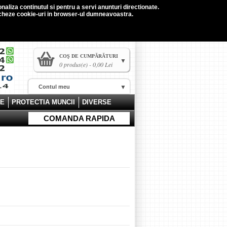
naliza continutul si pentru a servi anunturi directionate.
tocheze cookie-uri in browser-ul dumneavoastra.
COŞ DE CUMPĂRĂTURI
0 produs(e) - 0,00 Lei
Contul meu
CE
PROTECTIA MUNCII
DIVERSE
COMANDA RAPIDA