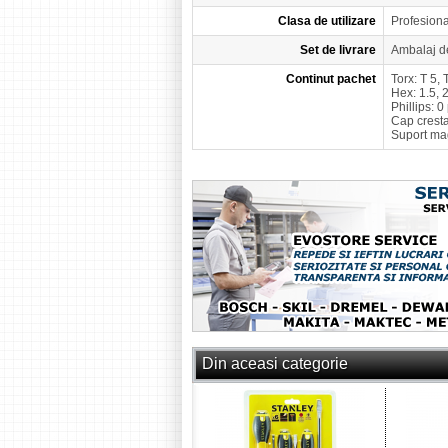
Clasa de utilizare
Profesion
Set de livrare
Ambalaj d
Continut pachet
Torx: T 5, 
Hex: 1.5, 2
Phillips: 0 
Cap crestat
Suport mag
Din aceasi categorie