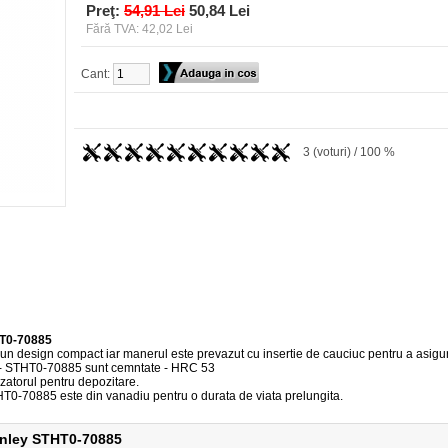
Preţ:
54,91 Lei
50,84 Lei
Fără TVA: 42,02 Lei
Cant:
3 (voturi) / 100 %
HT0-70885
n design compact iar manerul este prevazut cu insertie de cauciuc pentru a asigura
ese - STHT0-70885 sunt cemntate - HRC 53
izatorul pentru depozitare.
STHT0-70885 este din vanadiu pentru o durata de viata prelungita.
tanley STHT0-70885