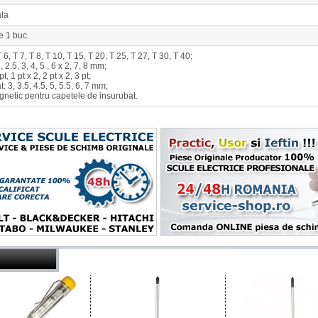
ala
e 1 buc.
T 6, T 7, T 8, T 10, T 15, T 20, T 25, T 27, T 30, T 40;
, 2.5, 3, 4, 5 , 6 x 2, 7, 8 mm;
pt, 1 pt x 2, 2 pt x 2, 3 pt;
: 3, 3.5, 4.5, 5, 5.5, 6, 7 mm;
netic pentru capetele de insurubat.