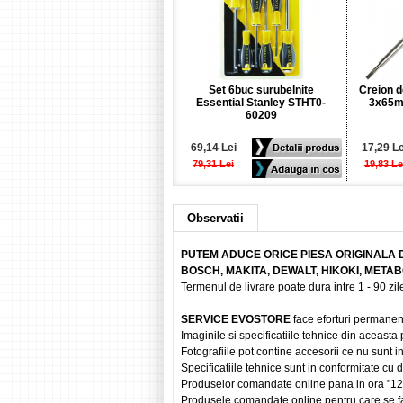
Set 6buc surubelnite
Creion d
Essential Stanley STHT0-
3x65m
60209
69,14 Lei
17,29 Le
79,31 Lei
19,83 Le
Observatii
PUTEM ADUCE ORICE PIESA ORIGINALA 
BOSCH, MAKITA, DEWALT, HIKOKI, META
Termenul de livrare poate dura intre 1 - 90 zile
SERVICE EVOSTORE
face eforturi permanen
Imaginile si specificatiile tehnice din aceasta
Fotografiile pot contine accesorii ce nu sunt i
Specificatiile tehnice sunt in conformitate cu
Produselor comandate online pana in ora "12" vo
Produsele comandate online pentru care se fac