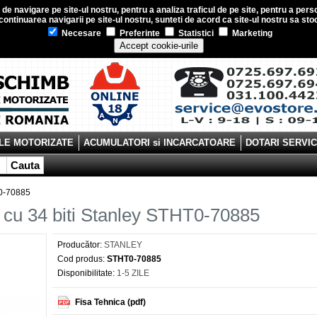
e navigare pe site-ul nostru, pentru a analiza traficul de pe site, pentru a perso
ontinuarea navigarii pe site-ul nostru, sunteti de acord ca site-ul nostru sa s
Necesare
Preferinte
Statistici
Marketing
Accept cookie-urile
LE MOTORIZATE
ACUMULATORI si INCARCATOARE
DOTARI SERVI
Cauta
T0-70885
 cu 34 biti Stanley STHT0-70885
Producător:
STANLEY
Cod produs:
STHT0-70885
Disponibilitate:
1-5 ZILE
Fisa Tehnica (pdf)