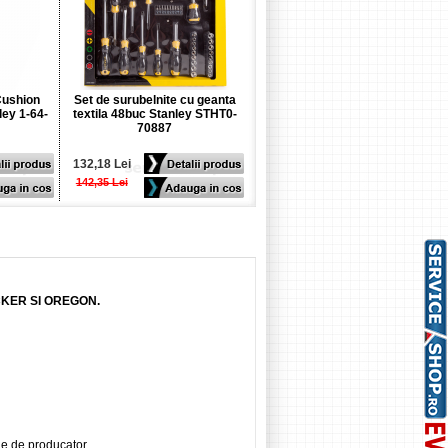
Cushion
Set de surubelnite cu geanta
Surubelnita lata Cushion Grip
ey 1-64-
textila 48buc Stanley STHT0-
6.5x150mm Stanley 1-64-919
70887
132,18 Lei
19,32 Lei
142,35 Lei
21,86 Lei
CKER SI OREGON.
ie de producator.