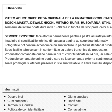
Observatii
PUTEM ADUCE ORICE PIESA ORIGINALA DE LA URMATORII PRODUCATOR
BOSCH, MAKITA, DEWALT, HIKOKI, METABO, RURIS, HUSQVARNA, STIHL
Termenul de livrare poate dura intre 1 - 90 zile in functie de stoc producator si a
SERVICE EVOSTORE
face eforturi permanente pentru a păstra acurateţea info
Imaginile si specificatiile tehnice din aceasta pagina au scop doar informativ.
Fotografiile pot contine accesorii ce nu sunt incluse in pachetul standar al prod
Specificatiile tehnice sunt in conformitate cu datele transmise de producator.
Produselor comandate online pana in ora "12" vor fi ridicate in 24 ore, iar cele 
Produsele comandate online pentru care se face comanda externa sunt nereturnab
Toate promoţiile si ofertele prezente în site sunt valabile în limita stocului dispon
Informaţii
Despre Noi
Oferte speciale
Cum cumperi ?
Hartă site
Termeni si Conditii
Contact
Politica de confidențialitate
Contactati-ne