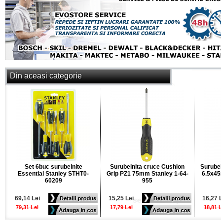
Din aceasi categorie
Set 6buc surubelnite
Surubelnita cruce Cushion
Surubel
Essential Stanley STHT0-
Grip PZ1 75mm Stanley 1-64-
6.5x45
60209
955
69,14 Lei
15,25 Lei
16,27 
79,31 Lei
17,79 Lei
18,81 